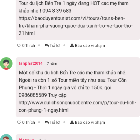
Tour du lịch Bên Tre 1 ngày đang HOT cac mẹ tham
khảo nhé ! 094 8 39 683
https://baoduyentourist.com/vi/tours/tours-ben-
tre/kham-pha-vuong-quoc-dua-xanh-tro-ve-tuoi-tho-
21.html
0 Thích
Trả lời
Báo cáo vi phạm
tanphat2014
7 năm
Một số khu du lịch Bến Tre các mẹ tham khảo nhé.
Ngoài ra còn 1 số Tour miền tây như sau: Tour Cồn
Phụng - Thới 1 ngày giá vé chỉ từ 150k. gọi
0986885589 Truy cập:
http://www.dulichsongnuocbentre.com/p/tour-du-lich-
con-phung-1-ngay.html
0 Thích
Trả lời
Báo cáo vi phạm