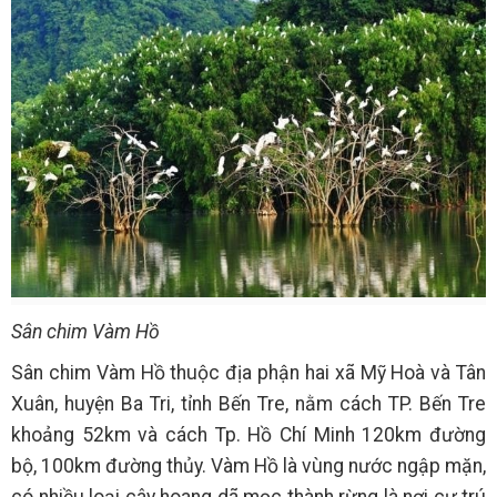
Sân chim Vàm Hồ
Sân chim Vàm Hồ thuộc địa phận hai xã Mỹ Hoà và Tân
Xuân, huyện Ba Tri, tỉnh Bến Tre, nằm cách TP. Bến Tre
khoảng 52km và cách Tp. Hồ Chí Minh 120km đường
bộ, 100km đường thủy. Vàm Hồ là vùng nước ngập mặn,
có nhiều loại cây hoang dã mọc thành rừng là nơi cư trú