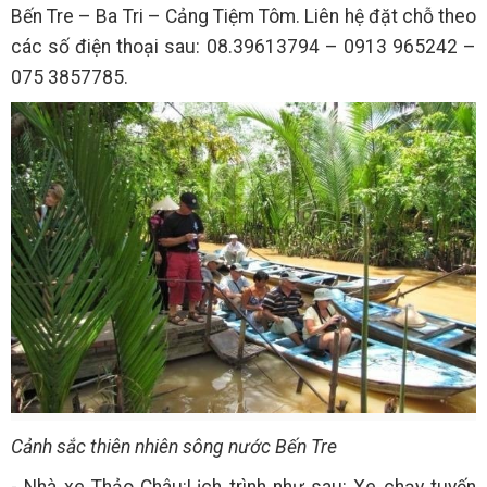
Bến Tre – Ba Tri – Cảng Tiệm Tôm. Liên hệ đặt chỗ theo
các số điện thoại sau: 08.39613794 – 0913 965242 –
075 3857785.
Cảnh sắc thiên nhiên sông nước Bến Tre
- Nhà xe Thảo Châu:Lịch trình như sau: Xe chạy tuyến