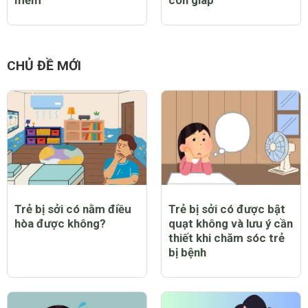
CHỦ ĐỀ MỚI
Trẻ bị sởi có nằm điều
Trẻ bị sởi có được bật
hòa được không?
quạt không và lưu ý cần
thiết khi chăm sóc trẻ
bị bệnh