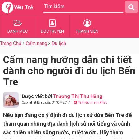
Yêu Trẻ
DANH MỤC
ĐỌC TRUYỆN
THÀNH VIÊN
Trang Chủ
Cẩm nang
Du lịch
Cẩm nang hướng dẫn chi tiết
dành cho người đi du lịch Bến
Tre
Được viết bởi
Trương Thị Thu Hằng
Cập nhật lần cuối: 31/07/2017
Tài liệu tham khảo
Nếu bạn đang có ý định đi du lịch xứ dừa Bến Tre để
tham quan những địa danh lịch sử nổi tiếng và cảnh
sắc thiên nhiên sông nước, miệt vườn. Hãy tham