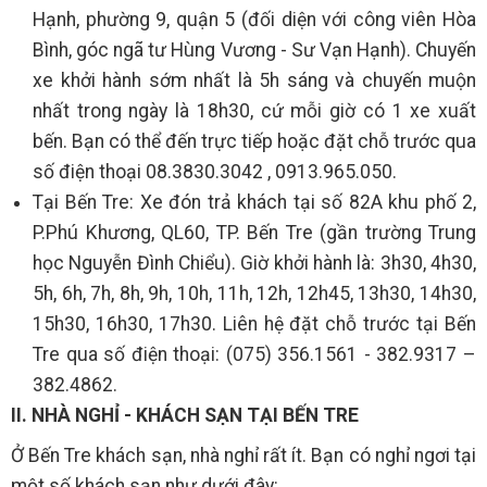
Hạnh, phường 9, quận 5 (đối diện với công viên Hòa
Bình, góc ngã tư Hùng Vương - Sư Vạn Hạnh). Chuyến
xe khởi hành sớm nhất là 5h sáng và chuyến muộn
nhất trong ngày là 18h30, cứ mỗi giờ có 1 xe xuất
bến. Bạn có thể đến trực tiếp hoặc đặt chỗ trước qua
số điện thoại 08.3830.3042 , 0913.965.050.
Tại Bến Tre: Xe đón trả khách tại số 82A khu phố 2,
P.Phú Khương, QL60, TP. Bến Tre (gần trường Trung
học Nguyễn Đình Chiểu). Giờ khởi hành là: 3h30, 4h30,
5h, 6h, 7h, 8h, 9h, 10h, 11h, 12h, 12h45, 13h30, 14h30,
15h30, 16h30, 17h30. Liên hệ đặt chỗ trước tại Bến
Tre qua số điện thoại: (075) 356.1561 - 382.9317 –
382.4862.
II. NHÀ NGHỈ - KHÁCH SẠN TẠI BẾN TRE
Ở Bến Tre khách sạn, nhà nghỉ rất ít. Bạn có nghỉ ngơi tại
một số khách sạn như dưới đây: