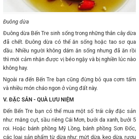
Đuông dừa
Đuông dừa Bến Tre sinh sống trong những thân cây dừa
đã chết. Đuông dừa có thể ăn sống hoặc tao sơ qua
dầu. Nhiều người không dám ăn sống nhưng đã ăn rồi
thì mới cảm nhận được vị béo ngậy và bị nghiền lúc nào
không hay.
Ngoài ra đến Bến Tre bạn cũng đừng bỏ qua cơm tấm
và nhiều món cháo ngon ở vùng đất này.
V. ĐẶC SẢN - QUÀ LƯU NIỆM
Đến Bến Tre bạn có thể mua một số trái cây đặc sản
như: măng cụt, sầu riêng Cái Mơn, bưởi da xanh, bưởi 5
roi. Hoặc bánh phồng Mỹ Lồng, bánh phồng Sơn Đốc,
các loại sản phẩm từ dừa như: mứt dừa, kẹo dừa, rượu