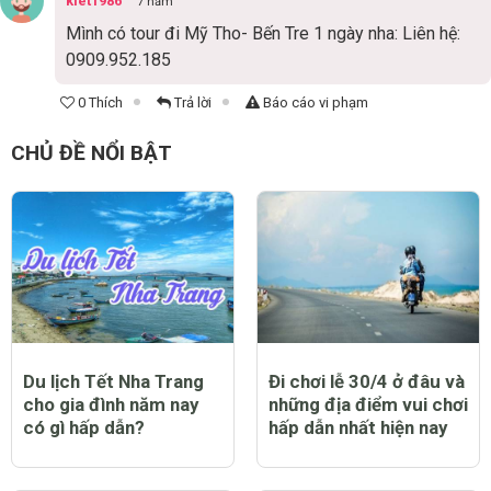
kiet1986
7 năm
Mình có tour đi Mỹ Tho- Bến Tre 1 ngày nha: Liên hệ:
0909.952.185
0 Thích
Trả lời
Báo cáo vi phạm
CHỦ ĐỀ NỔI BẬT
Du lịch Tết Nha Trang
Đi chơi lễ 30/4 ở đâu và
cho gia đình năm nay
những địa điểm vui chơi
có gì hấp dẫn?
hấp dẫn nhất hiện nay