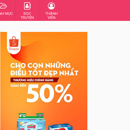
NH MỤC
ĐỌC
THÀNH
TRUYỆN
VIÊN