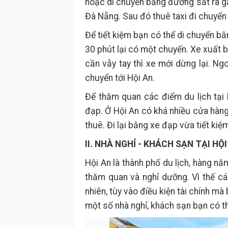
hoặc di chuyển bằng đường sắt ra ga
Đà Nẵng. Sau đó thuê taxi đi chuyển 
Để tiết kiệm bạn có thể di chuyển b
30 phút lại có một chuyến. Xe xuất b
cần vẫy tay thì xe mới dừng lại. Ng
chuyển tới Hội An.
Để thăm quan các điểm du lịch tại 
đạp. Ở Hội An có khá nhiều cửa hàn
thuê. Đi lại bằng xe đạp vừa tiết ki
II. NHÀ NGHỈ - KHÁCH SẠN TẠI HỘI
Hội An là thành phố du lịch, hàng n
thăm quan và nghỉ dưỡng. Vì thế cá
nhiên, tùy vào điều kiện tài chính m
một số nhà nghỉ, khách sạn bạn có t