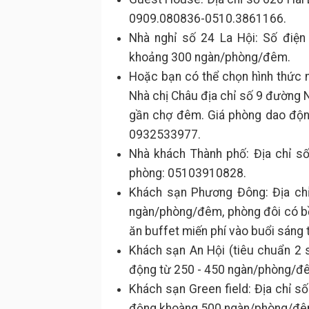
0909.080836-0510.3861166.
Nhà nghỉ số 24 La Hội: Số điệ
khoảng 300 ngàn/phòng/đêm.
Hoặc bạn có thể chọn hình thức n
Nhà chị Châu địa chỉ số 9 đường 
gần chợ đêm. Giá phòng dao độn
0932533977.
Nhà khách Thành phố: Địa chỉ s
phòng: 05103910828.
Khách sạn Phương Đông: Địa chỉ
ngàn/phòng/đêm, phòng đôi có bồ
ăn buffet miến phí vào buổi sáng 
Khách sạn An Hội (tiêu chuẩn 2 
động từ 250 - 450 ngàn/phòng/đêm
Khách sạn Green field: Địa chỉ s
động khoàng 500 ngàn/phòng/đê