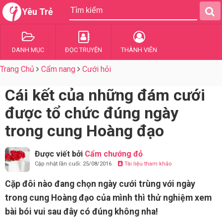
Yêu Trẻ
DANH MỤC
ĐỌC TRUYỆN
THÀNH VIÊN
Trang Chủ
Cẩm nang
Cưới hỏi
Cái kết của những đám cưới
được tổ chức đúng ngày
trong cung Hoàng đạo
Được viết bởi
Cẩm chướng đỏ
Cập nhật lần cuối: 25/08/2016
Tài liệu tham khảo
Cặp đôi nào đang chọn ngày cưới trùng với ngày
trong cung Hoàng đạo của mình thì thử nghiệm xem
bài bói vui sau đây có đúng không nha!