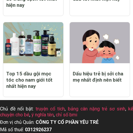
hiện nay
Top 15 dầu gội mọc
Dấu hiệu trẻ bị sởi cha
tóc cho nam giới tốt
mẹ nhất định nên biết
nhất hiện nay
Chủ đề nổi bật:
truyện cổ tích
,
bảng cân nặng trẻ sơ sinh
,
k
chuyện cho bé
,
ý nghĩa tên
,
chỉ số bmi
Đơn vị chủ Quản:
CÔNG TY CỔ PHẦN YÊU TRẺ
Mã số thuế:
0312926237