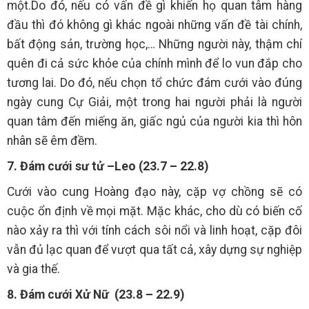
một.Do đó, nếu có vấn đề gì khiến họ quan tâm hàng
đầu thì đó không gì khác ngoài những vấn đề tài chính,
bất động sản, trường học,… Những người này, thậm chí
quên đi cả sức khỏe của chính mình để lo vun đắp cho
tương lai. Do đó, nếu chọn tổ chức đám cưới vào đúng
ngày cung Cự Giải, một trong hai người phải là người
quan tâm đến miếng ăn, giấc ngủ của người kia thì hôn
nhân sẽ êm đềm.
7. Đám cưới sư tử –Leo (23.7 – 22.8)
Cưới vào cung Hoàng đạo này, cặp vợ chồng sẽ có
cuộc ổn định về mọi mặt. Mặc khác, cho dù có biến cố
nào xảy ra thì với tính cách sôi nổi và linh hoạt, cặp đôi
vẫn đủ lạc quan để vượt qua tất cả, xây dựng sự nghiệp
và gia thế.
8. Đám cưới Xử Nữ (23.8 – 22.9)