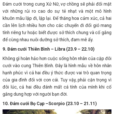
Đám cưới trong cung Xử Nữ, vợ chồng sẽ phải đối mặt
với những rủi ro cao do sự tẻ nhạt và một mô hình
khuôn mẫu lặp đi, lặp lại. Để thăng hoa cảm xúc, cả hai
cần lên lịch nhiều hơn cho các chuyến đi đổi gió mang
tính riêng tư hoặc biết được sở thích chung và cố gắng
để cùng nhau nuôi dưỡng sở thích, đam mê ấy.
9. Đám cưới Thiên Bình – Libra (23.9 – 22.10)
Không gì hoàn hảo hơn cuộc sống hôn nhân của cặp đôi
cưới vào cung Thiên Bình. Đây là hình mẫu về hôn nhân
hạnh phúc vì cả hai đều ý thức được vai trò quan trọng
của gia đình đối với con cái. Tuy vậy, phải cận trọng vì
đôi lúc, cả hai đều đánh mất cá tính của mình khi cố
gắng dung hợp với người bạn đời.
10. Đám cưới Bọ Cạp –Scorpio (23.10 – 21.11)