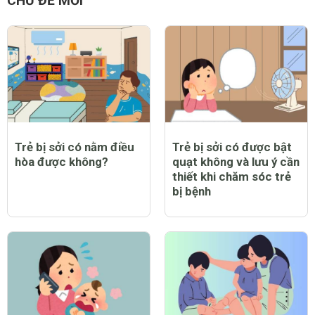
CHỦ ĐỀ MỚI
Trẻ bị sởi có nằm điều
Trẻ bị sởi có được bật
hòa được không?
quạt không và lưu ý cần
thiết khi chăm sóc trẻ
bị bệnh