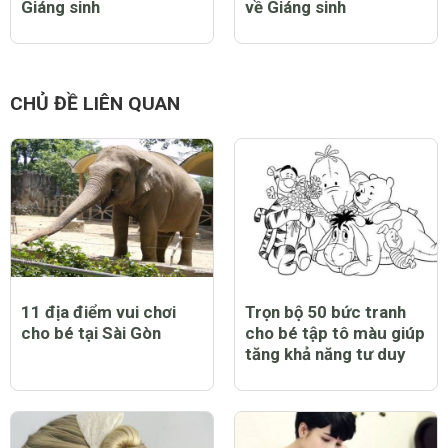
10 bộ phim đặc sắc
Thư giãn với 10 câu
không thể bỏ qua dịp
chuyện hài hước nhất
Giáng sinh
về Giáng sinh
CHỦ ĐỀ LIÊN QUAN
11 địa điểm vui chơi
Trọn bộ 50 bức tranh
cho bé tại Sài Gòn
cho bé tập tô màu giúp
tăng khả năng tư duy