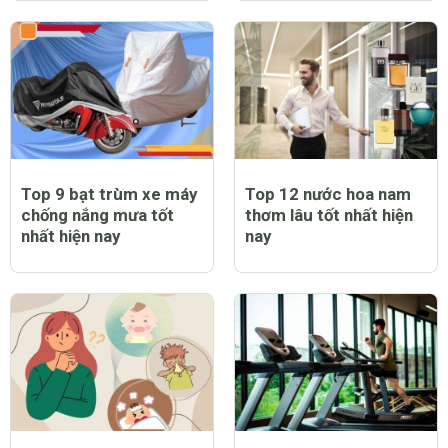
phòng sởi được không
không và lời giải đáp
và lưu ý dành cho cha
đầy bất ngờ
mẹ
Top 9 bạt trùm xe máy
Top 12 nước hoa nam
chống nắng mưa tốt
thơm lâu tốt nhất hiện
nhất hiện nay
nay