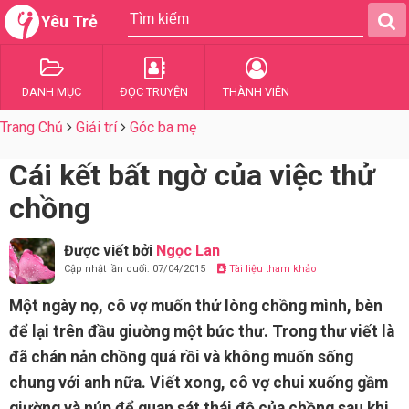
Yêu Trẻ
DANH MỤC
ĐỌC TRUYỆN
THÀNH VIÊN
Trang Chủ
Giải trí
Góc ba mẹ
Cái kết bất ngờ của việc thử
chồng
Được viết bởi
Ngọc Lan
Cập nhật lần cuối: 07/04/2015
Tài liệu tham khảo
Một ngày nọ, cô vợ muốn thử lòng chồng mình, bèn
để lại trên đầu giường một bức thư. Trong thư viết là
đã chán nản chồng quá rồi và không muốn sống
chung với anh nữa. Viết xong, cô vợ chui xuống gầm
giường và núp để quan sát thái độ của chồng sau khi