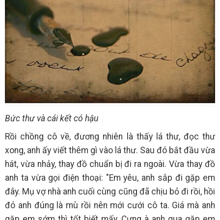
Bức thư và cái kết có hậu
Rồi chồng cô về, đương nhiên là thấy lá thư, đọc thư
xong, anh ấy viết thêm gì vào lá thư. Sau đó bắt đầu vừa
hát, vừa nhảy, thay đồ chuẩn bị đi ra ngoài. Vừa thay đồ
anh ta vừa gọi điện thoại: "Em yêu, anh sắp đi gặp em
đây. Mụ vợ nhà anh cuối cùng cũng đã chịu bỏ đi rồi, hồi
đó anh đúng là mù rồi nên mới cưới cô ta. Giá mà anh
gặp em sớm thì tốt biết mấy. Cưng à anh qua gặp em