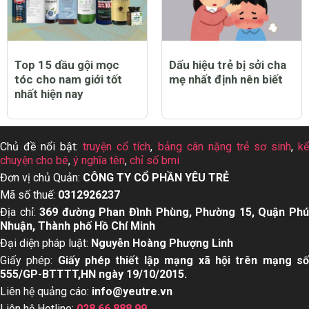
Top 15 dầu gội mọc
Dấu hiệu trẻ bị sởi cha
tóc cho nam giới tốt
mẹ nhất định nên biết
nhất hiện nay
Chủ đề nổi bật:
truyện cổ tích
,
bảng cân nặng trẻ sơ sinh
,
k
chuyện cho bé
,
ý nghĩa tên
,
chỉ số bmi
Đơn vị chủ Quản:
CÔNG TY CỔ PHẦN YÊU TRẺ
Mã số thuế:
0312926237
Địa chỉ:
369 đường Phan Đình Phùng, Phường 15, Quận Ph
Nhuận, Thành phố Hồ Chí Minh
Đại diện pháp luật:
Nguyễn Hoàng Phượng Linh