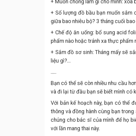
+ Muốn chồng làm gì cho mình: xoa b
+ Số lượng đồ bầu bạn muốn sắm ch
giữa bao nhiêu bộ? 3 tháng cuối bao
+ Chế độ ăn uống: bổ sung acid fol
phẩm nào hoặc tránh xa thực phẩm 
+ Sắm đồ sơ sinh: Tháng mấy sẽ sắ
liệu gì?...
…..
Bạn có thể sẽ còn nhiều nhu cầu hơn 
và đi lại từ đầu bạn sẽ biết mình có 
Với bản kế hoạch này, bạn có thể 
thông và đồng hành cùng bạn trong s
chúng cho bác sĩ của mình để họ bi
với lần mang thai này.