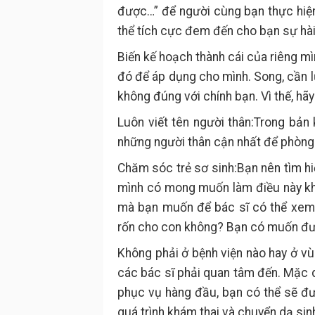
được…” để người cùng bạn thực hiện
thể tích cực đem đến cho bạn sự hài
Biến kế hoạch thành cái của riêng m
đó để áp dụng cho mình. Song, cần l
không đúng với chính bạn. Vì thế, hãy
Luôn viết tên người thân:Trong bản
những người thân cận nhất để phòng kh
Chăm sóc trẻ sơ sinh:Bạn nên tìm hi
mình có mong muốn làm điều này khô
mà bạn muốn để bác sĩ có thể xem
rốn cho con không? Bạn có muốn đượ
Không phải ở bệnh viện nào hay ở v
các bác sĩ phải quan tâm đến. Mặc 
phục vụ hàng đầu, bạn có thể sẽ đ
quá trình khám thai và chuyển dạ sin