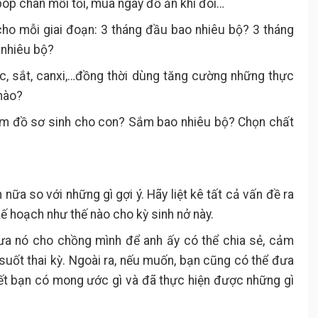
óp chân mỗi tối, mua ngay đồ ăn khi đói…
o mỗi giai đoạn: 3 tháng đầu bao nhiêu bộ? 3 tháng
 nhiêu bộ?
ic, sắt, canxi,…đồng thời dùng tăng cường những thực
nào?
m đồ sơ sinh cho con? Sắm bao nhiêu bộ? Chọn chất
nữa so với những gì gợi ý. Hãy liệt kê tất cả vấn đề ra
kế hoạch như thế nào cho kỳ sinh nở này.
đưa nó cho chồng mình để anh ấy có thể chia sẻ, cảm
uốt thai kỳ. Ngoài ra, nếu muốn, bạn cũng có thể đưa
ết bạn có mong ước gì và đã thực hiện được những gì