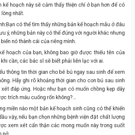
 kế hoạch này sẽ cảm thấy thiện chí ở bạn hơn để có
 lòng nhất.
ình:Bạn có thể tìm thấy những bản kế hoạch mẫu ở đâu
ưu ý, những bản này có thể đúng với người khác nhưng
 biến nó thành cái của riêng mình.
 kế hoạch của bạn, không bao giờ được thiếu tên của
i cần, các bác sĩ sẽ biết phải liên lạc với ai.
ểu thông tin thời gian cho bé bú ngay sau sinh để xem
ng. Hãy ghi rõ khoảng thời gian cho con bú sau sinh
 xét đáp ứng. Hoặc như bạn có muốn chồng kẹp dây
c trích máu cuống rốn không?...
ùng miền nào một bản kế hoạch sinh cũng có thể khiến
dầu vậy, nếu bạn chọn những bệnh viện đặt chất lượng
ược xem xét cẩn thận các mong muốn này trong suốt
h nở.