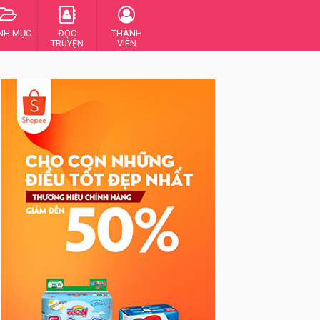
NH MỤC
ĐỌC
THÀNH
TRUYỆN
VIÊN