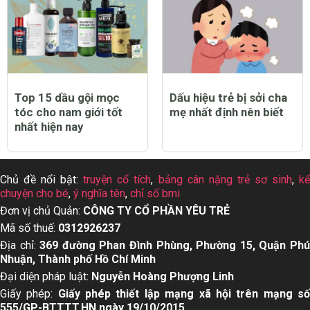
Top 15 dầu gội mọc
Dấu hiệu trẻ bị sởi cha
tóc cho nam giới tốt
mẹ nhất định nên biết
nhất hiện nay
Chủ đề nổi bật:
truyện cổ tích
,
bảng cân nặng trẻ sơ sinh
,
k
chuyện cho bé
,
ý nghĩa tên
,
chỉ số bmi
Đơn vị chủ Quản:
CÔNG TY CỔ PHẦN YÊU TRẺ
Mã số thuế:
0312926237
Địa chỉ:
369 đường Phan Đình Phùng, Phường 15, Quận Ph
Nhuận, Thành phố Hồ Chí Minh
Đại diện pháp luật:
Nguyễn Hoàng Phượng Linh
Giấy phép:
Giấy phép thiết lập mạng xã hội trên mạng s
555/GP-BTTTT,HN ngày 19/10/2015.