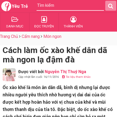
Yêu Trẻ
DANH MỤC
ĐỌC TRUYỆN
THÀNH VIÊN
Trang Chủ
Cẩm nang
Món ngon
Cách làm ốc xào khế dân dã
mà ngon lạ đậm đà
Được viết bởi
Nguyễn Thị Thuý Nga
Cập nhật lần cuối: 16/11/2016
Tài liệu tham khảo
Ốc xào khế là món ăn dân dã, bình dị nhưng lại được
nhiều người yêu thích nhờ hương vị dai dai của ốc
được kết hợp hoàn hảo với vị chua của khế và mùi
thơm thanh dịu của tía tô. Đặc biệt, do ốc xào khế có
cách chế biến đơn giản nên bạn chỉ cần bỏ ra một