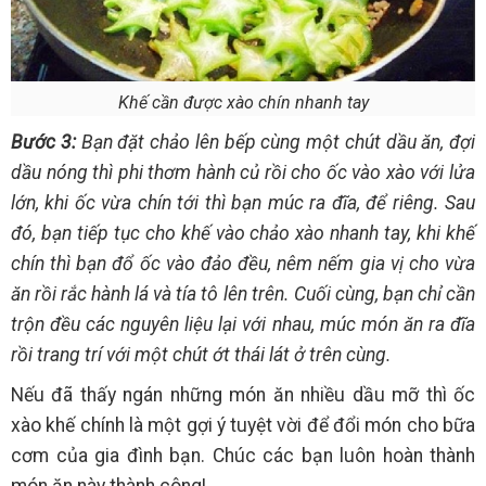
Khế cần được xào chín nhanh tay
Bước 3:
Bạn đặt chảo lên bếp cùng một chút dầu ăn, đợi
dầu nóng thì phi thơm hành củ rồi cho ốc vào xào với lửa
lớn, khi ốc vừa chín tới thì bạn múc ra đĩa, để riêng. Sau
đó, bạn tiếp tục cho khế vào chảo xào nhanh tay, khi khế
chín thì bạn đổ ốc vào đảo đều, nêm nếm gia vị cho vừa
ăn rồi rắc hành lá và tía tô lên trên. Cuối cùng, bạn chỉ cần
trộn đều các nguyên liệu lại với nhau, múc món ăn ra đĩa
rồi trang trí với một chút ớt thái lát ở trên cùng.
Nếu đã thấy ngán những món ăn nhiều dầu mỡ thì ốc
xào khế chính là một gợi ý tuyệt vời để đổi món cho bữa
cơm của gia đình bạn. Chúc các bạn luôn hoàn thành
món ăn này thành công!