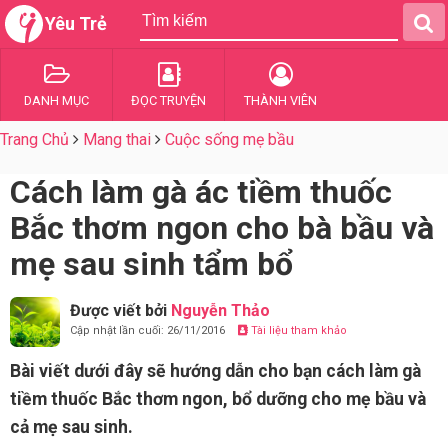
Yêu Trẻ
DANH MỤC
ĐỌC TRUYỆN
THÀNH VIÊN
Trang Chủ
Mang thai
Cuộc sống mẹ bầu
Cách làm gà ác tiềm thuốc
Bắc thơm ngon cho bà bầu và
mẹ sau sinh tẩm bổ
Được viết bởi
Nguyễn Thảo
Cập nhật lần cuối: 26/11/2016
Tài liệu tham khảo
Bài viết dưới đây sẽ hướng dẫn cho bạn cách làm gà
tiềm thuốc Bắc thơm ngon, bổ dưỡng cho mẹ bầu và
cả mẹ sau sinh.