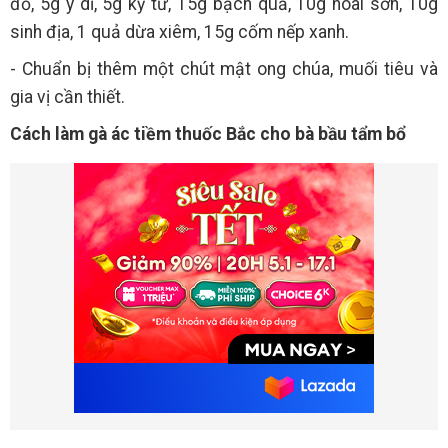
đỏ, 5g ý dĩ, 5g kỳ tử, 15g bạch quả, 10g hoài sơn, 10g
sinh địa, 1 quả dừa xiêm, 15g cốm nếp xanh.
- Chuẩn bị thêm một chút mật ong chúa, muối tiêu và
gia vị cần thiết.
Cách làm gà ác tiềm thuốc Bắc cho bà bầu tẩm bổ