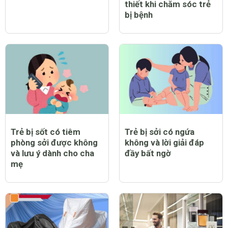
thiết khi chăm sóc trẻ
bị bệnh
Trẻ bị sốt có tiêm
Trẻ bị sởi có ngứa
phòng sởi được không
không và lời giải đáp
và lưu ý dành cho cha
đầy bất ngờ
mẹ