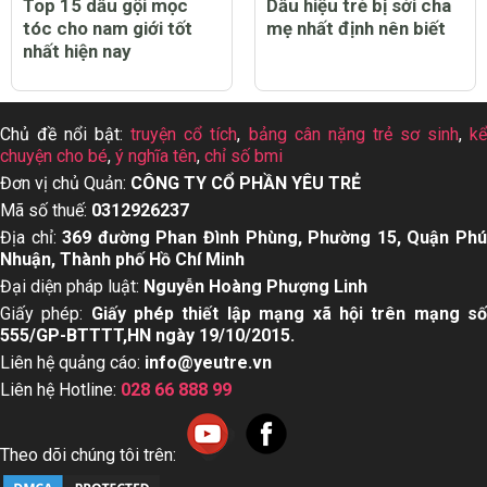
Top 15 dầu gội mọc
Dấu hiệu trẻ bị sởi cha
tóc cho nam giới tốt
mẹ nhất định nên biết
nhất hiện nay
Chủ đề nổi bật:
truyện cổ tích
,
bảng cân nặng trẻ sơ sinh
,
k
chuyện cho bé
,
ý nghĩa tên
,
chỉ số bmi
Đơn vị chủ Quản:
CÔNG TY CỔ PHẦN YÊU TRẺ
Mã số thuế:
0312926237
Địa chỉ:
369 đường Phan Đình Phùng, Phường 15, Quận Ph
Nhuận, Thành phố Hồ Chí Minh
Đại diện pháp luật:
Nguyễn Hoàng Phượng Linh
Giấy phép:
Giấy phép thiết lập mạng xã hội trên mạng s
555/GP-BTTTT,HN ngày 19/10/2015.
Liên hệ quảng cáo:
info@yeutre.vn
Liên hệ Hotline:
028 66 888 99
Theo dõi chúng tôi trên: