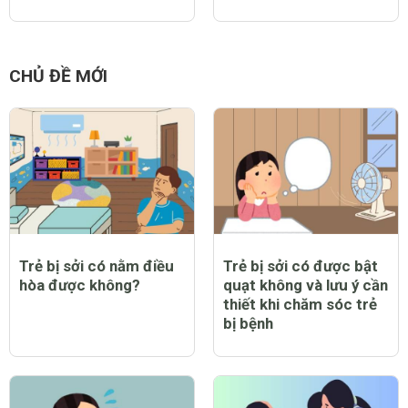
CHỦ ĐỀ MỚI
Trẻ bị sởi có nằm điều
Trẻ bị sởi có được bật
hòa được không?
quạt không và lưu ý cần
thiết khi chăm sóc trẻ
bị bệnh