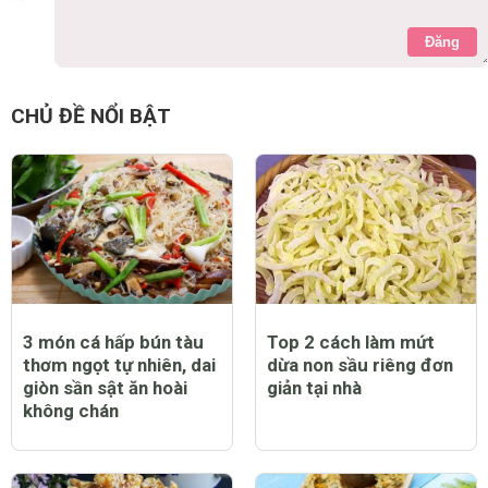
Đăng
CHỦ ĐỀ NỔI BẬT
3 món cá hấp bún tàu
Top 2 cách làm mứt
thơm ngọt tự nhiên, dai
dừa non sầu riêng đơn
giòn sần sật ăn hoài
giản tại nhà
không chán