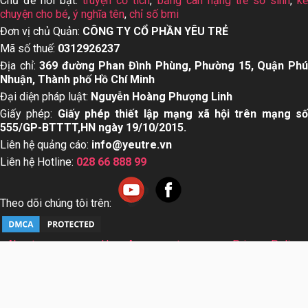
Chủ đề nổi bật:
truyện cổ tích
,
bảng cân nặng trẻ sơ sinh
,
k
chuyện cho bé
,
ý nghĩa tên
,
chỉ số bmi
Đơn vị chủ Quản:
CÔNG TY CỔ PHẦN YÊU TRẺ
Mã số thuế:
0312926237
Địa chỉ:
369 đường Phan Đình Phùng, Phường 15, Quận Ph
Nhuận, Thành phố Hồ Chí Minh
Đại diện pháp luật:
Nguyễn Hoàng Phượng Linh
Giấy phép:
Giấy phép thiết lập mạng xã hội trên mạng s
555/GP-BTTTT,HN ngày 19/10/2015.
Liên hệ quảng cáo:
info@yeutre.vn
Liên hệ Hotline:
028 66 888 99
Theo dõi chúng tôi trên:
About us
User Agreement
Privacy Policy
Sơ đồ trang web
© Copyright 2014 Yeutre.vn, all rights reserved. Chuyên
trang mạng xã hội Mẹ & Bé uy tín hàng đầu Việt Nam. Với nội
dung được viết và tham vấn bởi các chuyên gia & Bác sĩ