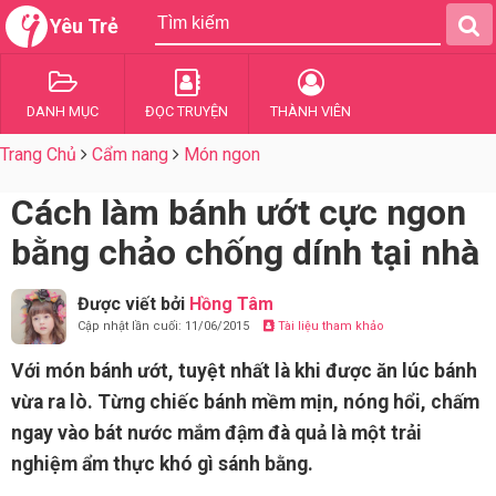
Yêu Trẻ
DANH MỤC
ĐỌC TRUYỆN
THÀNH VIÊN
Trang Chủ
Cẩm nang
Món ngon
Cách làm bánh ướt cực ngon
bằng chảo chống dính tại nhà
Được viết bởi
Hồng Tâm
Cập nhật lần cuối: 11/06/2015
Tài liệu tham khảo
Với món bánh ướt, tuyệt nhất là khi được ăn lúc bánh
vừa ra lò. Từng chiếc bánh mềm mịn, nóng hổi, chấm
ngay vào bát nước mắm đậm đà quả là một trải
nghiệm ẩm thực khó gì sánh bằng.