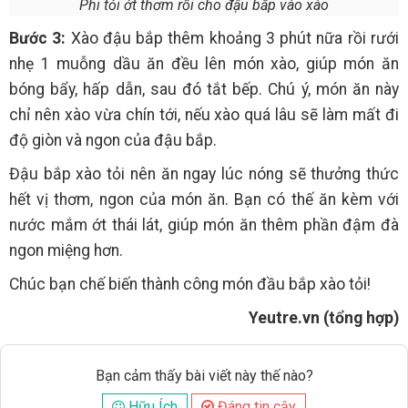
Phi tỏi ớt thơm rồi cho đậu bắp vào xào
Bước 3:
Xào đậu bắp thêm khoảng 3 phút nữa rồi rưới
nhẹ 1 muỗng dầu ăn đều lên món xào, giúp món ăn
bóng bẩy, hấp dẫn, sau đó tắt bếp. Chú ý, món ăn này
chỉ nên xào vừa chín tới, nếu xào quá lâu sẽ làm mất đi
độ giòn và ngon của đậu bắp.
Đậu bắp xào tỏi nên ăn ngay lúc nóng sẽ thưởng thức
hết vị thơm, ngon của món ăn. Bạn có thế ăn kèm với
nước mắm ớt thái lát, giúp món ăn thêm phần đậm đà
ngon miệng hơn.
Chúc bạn chế biến thành công món đầu bắp xào tỏi!
Yeutre.vn (tổng hợp)
Bạn cảm thấy bài viết này thế nào?
Hữu Ích
Đáng tin cậy