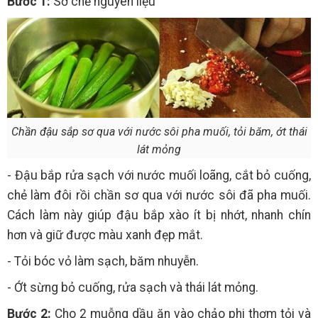
Bước 1:
Sơ chế nguyên liệu
Chần đậu sắp sơ qua với nước sôi pha muối, tỏi băm, ớt thái
lát mỏng
- Đậu bắp rửa sạch với nước muối loãng, cắt bỏ cuống,
chẻ làm đôi rồi chần sơ qua với nước sôi đã pha muối.
Cách làm này giúp đậu bắp xào ít bị nhớt, nhanh chín
hơn và giữ được màu xanh đẹp mắt.
- Tỏi bóc vỏ làm sạch, băm nhuyễn.
- Ớt sừng bỏ cuống, rửa sạch và thái lát mỏng.
Bước 2:
Cho 2 muỗng dầu ăn vào chảo phi thơm tỏi và