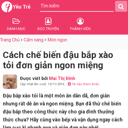
Yêu Trẻ
DANH MỤC
ĐỌC TRUYỆN
THÀNH VIÊN
Trang Chủ
Cẩm nang
Món ngon
Cách chế biến đậu bắp xào
tỏi đơn giản ngon miệng
Được viết bởi
Mai Thị Đình
Cập nhật lần cuối: 12/11/2016
Tài liệu tham khảo
Đậu bắp xào tỏi là một món ăn dân dã, đơn giản
nhưng rất dễ ăn và ngon miệng. Bạn đã thử chế biến
đậu bắp theo công thức này cho gia đình thưởng
thức chưa? Hãy cùng vào bếp và vận dụng ngay cách
làm cực kì nhanh gọn và giản đơn này nhé!