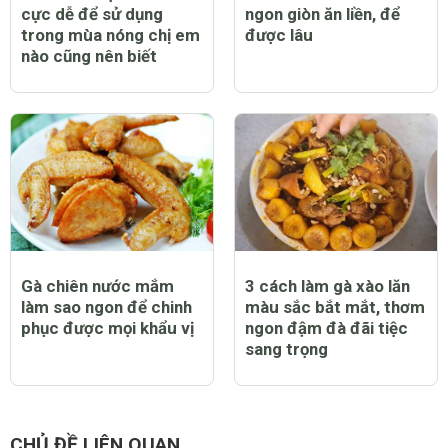
cực dễ để sử dụng
ngon giòn ăn liền, để
trong mùa nóng chị em
được lâu
nào cũng nên biết
Gà chiên nước mắm
3 cách làm gà xào lăn
làm sao ngon để chinh
màu sắc bắt mắt, thơm
phục được mọi khẩu vị
ngon đậm đà đãi tiệc
sang trọng
CHỦ ĐỀ LIÊN QUAN