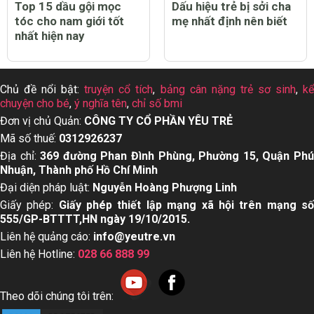
Top 15 dầu gội mọc
Dấu hiệu trẻ bị sởi cha
tóc cho nam giới tốt
mẹ nhất định nên biết
nhất hiện nay
Chủ đề nổi bật:
truyện cổ tích
,
bảng cân nặng trẻ sơ sinh
,
k
chuyện cho bé
,
ý nghĩa tên
,
chỉ số bmi
Đơn vị chủ Quản:
CÔNG TY CỔ PHẦN YÊU TRẺ
Mã số thuế:
0312926237
Địa chỉ:
369 đường Phan Đình Phùng, Phường 15, Quận Ph
Nhuận, Thành phố Hồ Chí Minh
Đại diện pháp luật:
Nguyễn Hoàng Phượng Linh
Giấy phép:
Giấy phép thiết lập mạng xã hội trên mạng s
555/GP-BTTTT,HN ngày 19/10/2015.
Liên hệ quảng cáo:
info@yeutre.vn
Liên hệ Hotline:
028 66 888 99
Theo dõi chúng tôi trên: