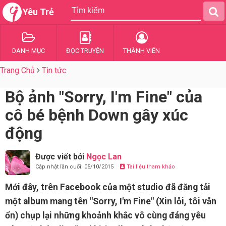
Yêu Trẻ
DANH MỤC
ĐỌC TRUYỆN
THÀNH VIÊN
Trang Chủ
Tin tức
Bộ ảnh "Sorry, I'm Fine" của
cô bé bệnh Down gây xúc
động
Được viết bởi
Ngọc Lan
Cập nhật lần cuối: 05/10/2015
Tài liệu tham khảo
Mới đây, trên Facebook của một studio đã đăng tải
một album mang tên "Sorry, I'm Fine" (Xin lỗi, tôi vẫn
ổn) chụp lại những khoảnh khắc vô cùng đáng yêu