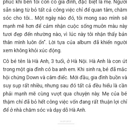
phúc khi bên tôi còn có gia đình, đặc biệt là mẹ. Người
sẵn sàng từ bỏ tất cả công việc chỉ để quan tâm, chăm
sóc cho tôi... Một ngày nào đó, tôi mong sao mình sẽ
mạnh mẽ hơn để cảm nhận cuộc sống muôn màu này
tươi đẹp đến nhường nào, vì lúc này tôi nhận thấy bản
thân mình luôn ổn". Lời tựa của album đã khiến người
xem không khỏi xúc động.
Cô bé tên là Hà Anh, 3 tuổi, ở Hà Nội. Hà Anh là con út
trong một gia đình có ba anh em. Khi sinh ra, bé đã mắc
hội chứng Down và câm điếc. Mới đầu, gia đình buồn và
suy sụp rất nhiều, nhưng sau đó tất cả đều hiểu là cần
phải mạnh mẽ cùng vượt qua chuyện này. Mẹ của bé
thậm chí đã bỏ hết công việc vốn đang rất thuận lợi chỉ
để ở nhà chăm sóc và dạy dỗ Hà Anh.