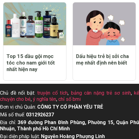
Top 15 dầu gội mọc
Dấu hiệu trẻ bị sởi cha
tóc cho nam giới tốt
mẹ nhất định nên biết
nhất hiện nay
Chủ đề nổi bật:
truyện cổ tích
,
bảng cân nặng trẻ sơ sinh
,
k
chuyện cho bé
,
ý nghĩa tên
,
chỉ số bmi
Đơn vị chủ Quản:
CÔNG TY CỔ PHẦN YÊU TRẺ
Mã số thuế:
0312926237
Địa chỉ:
369 đường Phan Đình Phùng, Phường 15, Quận Ph
Nhuận, Thành phố Hồ Chí Minh
Đại diện pháp luật:
Nguyễn Hoàng Phượng Linh