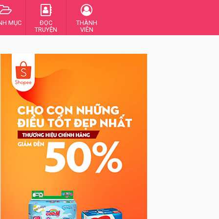
NH MỤC
ĐỌC
THÀNH
TRUYỆN
VIÊN