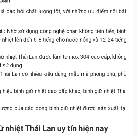
Bình giữ nhiệt Thái Lan Zebra
3.5.
iá cao bởi chất lượng tốt, với những ưu điểm nổi bật
Diamond
Bình giữ nhiệt Zebra Atlantic
3.6.
Thái Lan
ả
: Nhờ sử dụng công nghệ chân không tiên tiến, bình
Bình giữ nhiệt Thái Lan
3.7.
ữ nhiệt lên đến 6-8 tiếng cho nước nóng và 12-24 tiếng
Zojirushi CC15-XA dung tích 1.5 lít
Bình giữ nhiệt ủ cháo Zebra
3.8.
Thái Lan
giữ nhiệt Thái Lan được làm từ inox 304 cao cấp, không
Bình giữ nhiệt Thái Lan 1 lít có
3.9.
i sử dụng.
vòi uống và tay xách
t Thái Lan có nhiều kiểu dáng, mẫu mã phong phú, phù
Bình giữ nhiệt inox Thái Lan 2
3.10.
lít
Cách sử dụng và vệ sinh bình giữ
 hiệu bình giữ nhiệt cao cấp khác, bình giữ nhiệt Thái
4.
nhiệt Thái Lan
Cách sử dụng bình giữ nhiệt
4.1.
lượng của các dòng bình giữ nhiệt được sản xuất tại
Thái Lan
Lưu ý khi sử dụng
4.2.
ữ nhiệt Thái Lan uy tín hiện nay
Vệ sinh và bảo quản
4.3.