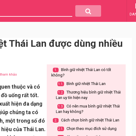
DA
iệt Thái Lan được dùng nhiều
Bình giữ nhiệt Thái Lan có tốt
1.
u tham khảo
không?
Bình giữ nhiệt Thái Lan
1.1.
 quen thuộc và có
Thương hiệu bình giữ nhiệt Thái
1.2.
 đồ uống rất tốt.
Lan uy tín hiện nay
 xuất hiện đa dạng
Có nên mua bình giữ nhiệt Thái
1.3.
giúp chúng ta có
Lan hay không?
ch, một trong số đó
Cách chọn bình giữ nhiệt Thái Lan
2.
 hiệu của Thái Lan.
Chọn theo mục đích sử dụng
2.1.