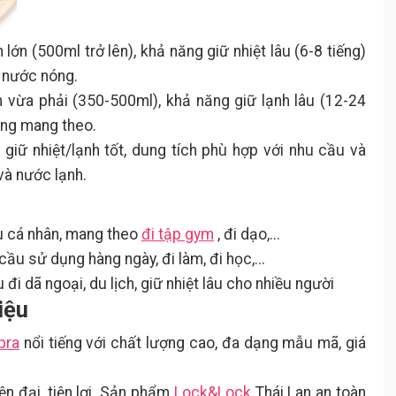
 lớn (500ml trở lên), khả năng giữ nhiệt lâu (6-8 tiếng)
t nước nóng.
h vừa phải (350-500ml), khả năng giữ lạnh lâu (12-24
dàng mang theo.
giữ nhiệt/lạnh tốt, dung tích phù hợp với nhu cầu và
 và nước lạnh.
h
u cá nhân, mang theo
đi tập gym
, đi dạo,...
ầu sử dụng hàng ngày, đi làm, đi học,...
đi dã ngoại, du lịch, giữ nhiệt lâu cho nhiều người
iệu
bra
nổi tiếng với chất lượng cao, đa dạng mẫu mã, giá
iện đại, tiện lợi. Sản phẩm
Lock&Lock
Thái Lan an toàn