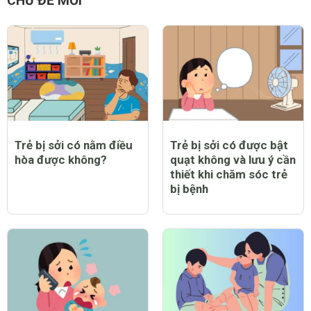
CHỦ ĐỀ MỚI
Trẻ bị sởi có nằm điều
Trẻ bị sởi có được bật
hòa được không?
quạt không và lưu ý cần
thiết khi chăm sóc trẻ
bị bệnh