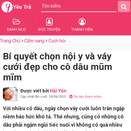
Yêu Trẻ
DANH MỤC
ĐỌC TRUYỆN
THÀNH VIÊN
Trang Chủ
Cẩm nang
Cưới hỏi
Bí quyết chọn nội y và váy
cưới đẹp cho cô dâu mũm
mĩm
Được viết bởi
Hải Yến
Cập nhật lần cuối: 29/06/2015
Tài liệu tham khảo
Với nhiều cô dâu, ngày chọn váy cưới luôn tràn ngập
niềm háo hức khó tả. Thế nhưng, cũng có những cô
dâu phải ngậm ngùi tiếc nuối vì không có quá nhiều