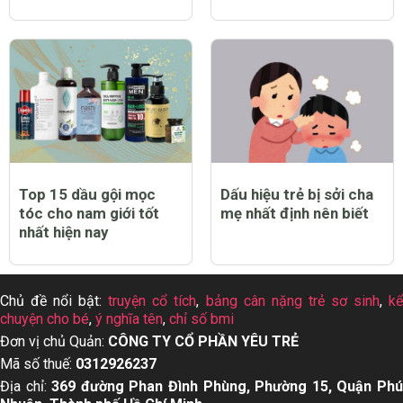
Top 15 dầu gội mọc
Dấu hiệu trẻ bị sởi cha
tóc cho nam giới tốt
mẹ nhất định nên biết
nhất hiện nay
Chủ đề nổi bật:
truyện cổ tích
,
bảng cân nặng trẻ sơ sinh
,
k
chuyện cho bé
,
ý nghĩa tên
,
chỉ số bmi
Đơn vị chủ Quản:
CÔNG TY CỔ PHẦN YÊU TRẺ
Mã số thuế:
0312926237
Địa chỉ:
369 đường Phan Đình Phùng, Phường 15, Quận Ph