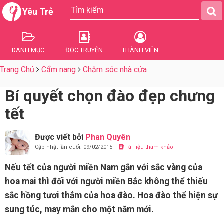
Yêu Trẻ
DANH MỤC
ĐỌC TRUYỆN
THÀNH VIÊN
Trang Chủ
Cẩm nang
Chăm sóc nhà cửa
Bí quyết chọn đào đẹp chưng
tết
Được viết bởi
Phan Quyên
Cập nhật lần cuối: 09/02/2015
Tài liệu tham khảo
Nếu tết của người miền Nam gắn với sắc vàng của
hoa mai thì đối với người miền Bắc không thể thiếu
sắc hồng tươi thắm của hoa đào. Hoa đào thể hiện sự
sung túc, may mắn cho một năm mới.