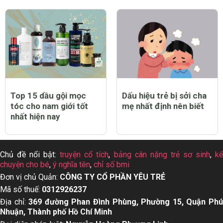
Top 15 dầu gội mọc
Dấu hiệu trẻ bị sởi cha
tóc cho nam giới tốt
mẹ nhất định nên biết
nhất hiện nay
Chủ đề nổi bật:
truyện cổ tích
,
bảng cân nặng trẻ sơ sinh
,
k
chuyện cho bé
,
ý nghĩa tên
,
chỉ số bmi
Đơn vị chủ Quản:
CÔNG TY CỔ PHẦN YÊU TRẺ
Mã số thuế:
0312926237
Địa chỉ:
369 đường Phan Đình Phùng, Phường 15, Quận Ph
Nhuận, Thành phố Hồ Chí Minh