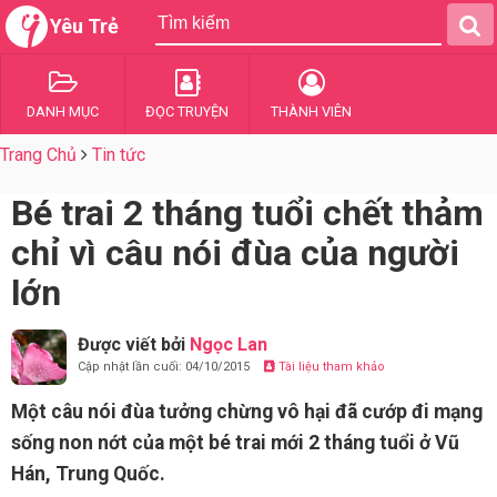
Yêu Trẻ
DANH MỤC
ĐỌC TRUYỆN
THÀNH VIÊN
Trang Chủ
Tin tức
Bé trai 2 tháng tuổi chết thảm
chỉ vì câu nói đùa của người
lớn
Được viết bởi
Ngọc Lan
Cập nhật lần cuối: 04/10/2015
Tài liệu tham khảo
Một câu nói đùa tưởng chừng vô hại đã cướp đi mạng
sống non nớt của một bé trai mới 2 tháng tuổi ở Vũ
Hán, Trung Quốc.