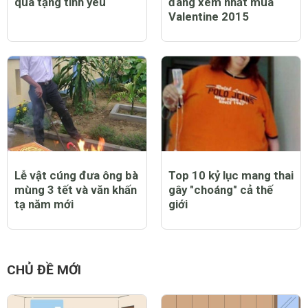
quà tặng tình yêu
đáng xem nhất mùa
Valentine 2015
Lễ vật cúng đưa ông bà
Top 10 kỷ lục mang thai
mùng 3 tết và văn khấn
gây "choáng" cả thế
tạ năm mới
giới
CHỦ ĐỀ MỚI