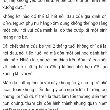
rồi, mẹ không yêu con nữa. Vì thế con mới ôm em ném
xuống đất…”
Không lời nào có thể tả hết nỗi đau của gia đình chị
Điền. Người phụ nữ hàng xóm cũng không thể ngờ rằng
một câu nói vui của mình lại có thể cướp đi một sinh
mạng nhỏ bé.
Cái chết thảm của bé trai 2 tháng tuổi không chỉ để lại
nỗi đau, nỗi tiếc nuối và mà còn một bài học cảnh tỉnh
sâu sắc. Nhiều lúc, người lớn thích trêu đùa trẻ con nên
vô tình có những hành động không phù hợp để tạo
không khí vui vẻ.
Mặc dù những lời nói vui này không ác ý, nhưng trẻ nhỏ
hoàn toàn không hiểu dụng ý của người lớn, thường coi
những lời “nói đùa” trên là thật, làm tổn thương đến tâm
hồn chúng, thậm chí còn hình thành những quan niệm