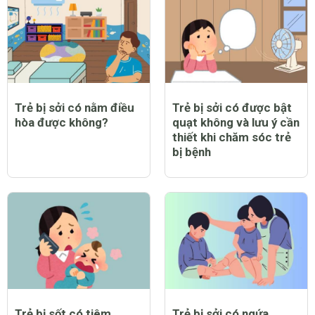
Trẻ bị sởi có nằm điều
Trẻ bị sởi có được bật
hòa được không?
quạt không và lưu ý cần
thiết khi chăm sóc trẻ
bị bệnh
Trẻ bị sốt có tiêm
Trẻ bị sởi có ngứa