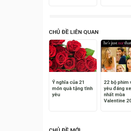
các thông số kĩ
Hạng Anh M
thuật của các
Arsenal đại 
dòng xe Ducati
tại Old Traf
Rashford
CHỦ ĐỀ LIÊN QUAN
Ý nghĩa của 21
22 bộ phim v
món quà tặng tình
yêu đáng x
yêu
nhất mùa
Valentine 2