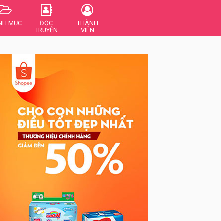
NH MỤC
ĐỌC
THÀNH
TRUYỆN
VIÊN