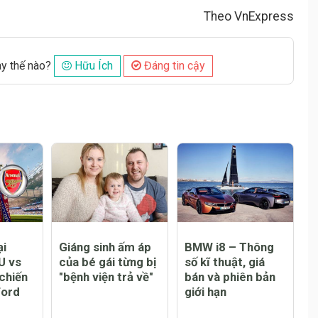
Theo VnExpress
ày thế nào?
Hữu Ích
Đáng tin cậy
ại
Giáng sinh ấm áp
BMW i8 – Thông