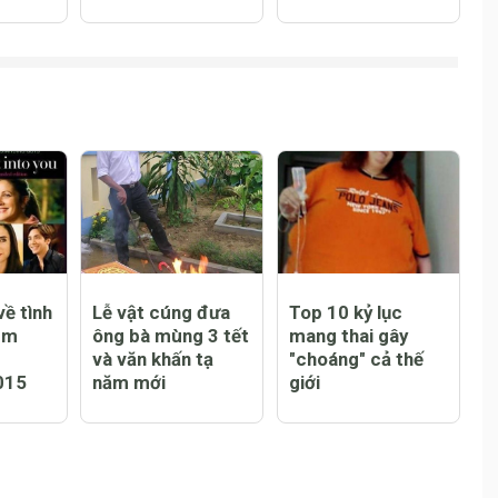
U vs
của bé gái từng bị
số kĩ thuật, giá
chiến
"bệnh viện trả về"
bán và phiên bản
ford
giới hạn
ề tình
Lễ vật cúng đưa
Top 10 kỷ lục
em
ông bà mùng 3 tết
mang thai gây
và văn khấn tạ
"choáng" cả thế
015
năm mới
giới