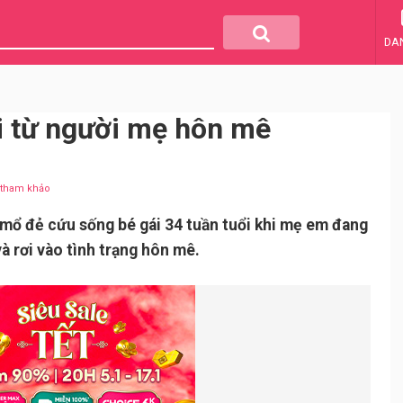
DA
i từ người mẹ hôn mê
u tham khảo
mổ đẻ cứu sống bé gái 34 tuần tuổi khi mẹ em đang
à rơi vào tình trạng hôn mê.