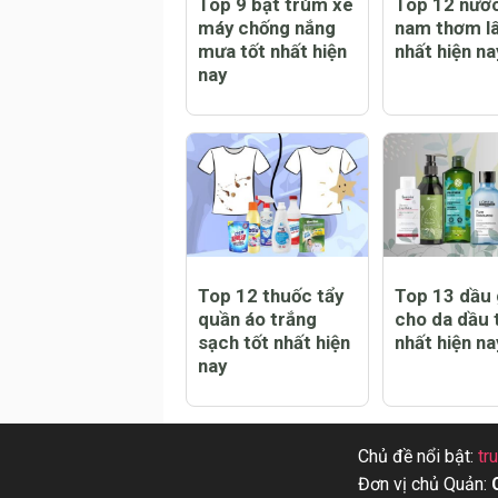
Top 9 bạt trùm xe
Top 12 nướ
máy chống nắng
nam thơm lâ
mưa tốt nhất hiện
nhất hiện na
nay
Top 12 thuốc tẩy
Top 13 dầu 
quần áo trắng
cho da dầu 
sạch tốt nhất hiện
nhất hiện na
nay