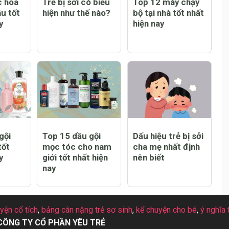
c hoa
Trẻ bị sởi có biểu
Top 12 máy chạy
u tốt
hiện như thế nào?
bộ tại nhà tốt nhất
y
hiện nay
gội
Top 15 dầu gội
Dấu hiệu trẻ bị sởi
tốt
mọc tóc cho nam
cha mẹ nhất định
y
giới tốt nhất hiện
nên biết
nay