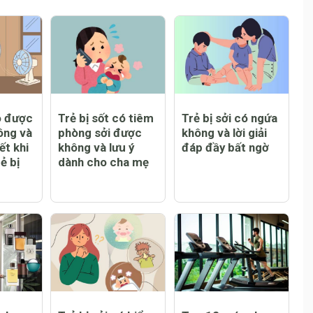
ó được
Trẻ bị sốt có tiêm
Trẻ bị sởi có ngứa
ông và
phòng sởi được
không và lời giải
ết khi
không và lưu ý
đáp đầy bất ngờ
ẻ bị
dành cho cha mẹ