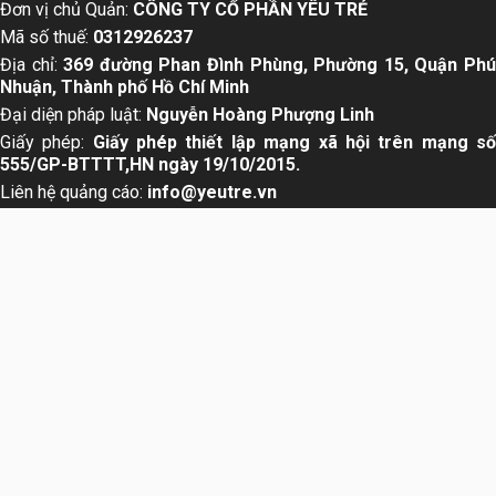
Đơn vị chủ Quản:
CÔNG TY CỔ PHẦN YÊU TRẺ
Mã số thuế:
0312926237
Địa chỉ:
369 đường Phan Đình Phùng, Phường 15, Quận Ph
Nhuận, Thành phố Hồ Chí Minh
Đại diện pháp luật:
Nguyễn Hoàng Phượng Linh
Giấy phép:
Giấy phép thiết lập mạng xã hội trên mạng s
555/GP-BTTTT,HN ngày 19/10/2015.
Liên hệ quảng cáo:
info@yeutre.vn
Liên hệ Hotline:
028 66 888 99
Theo dõi chúng tôi trên:
About us
User Agreement
Privacy Policy
Sơ đồ trang web
© Copyright 2014 Yeutre.vn, all rights reserved. Chuyên
trang mạng xã hội Mẹ & Bé uy tín hàng đầu Việt Nam. Với nội
dung được viết và tham vấn bởi các chuyên gia & Bác sĩ
hàng đầu trong lĩnh vực.