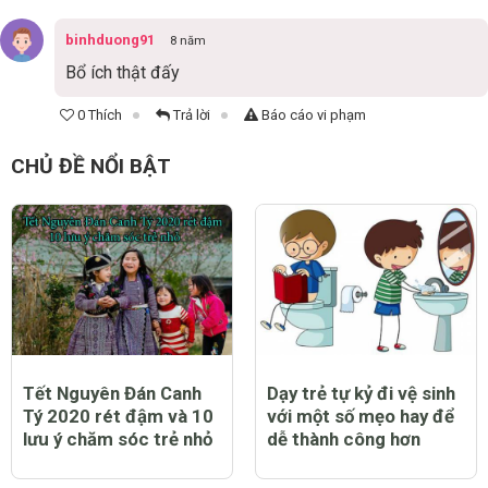
binhduong91
8 năm
Bổ ích thật đấy
0 Thích
Trả lời
Báo cáo vi phạm
CHỦ ĐỀ NỔI BẬT
Tết Nguyên Đán Canh
Dạy trẻ tự kỷ đi vệ sinh
Tý 2020 rét đậm và 10
với một số mẹo hay để
lưu ý chăm sóc trẻ nhỏ
dễ thành công hơn