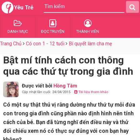
Yêu Trẻ
DANH MỤC
ĐỌC TRUYỆN
THÀNH VIÊN
Trang Chủ
Có con 1 - 12 tuổi
Bí quyết làm cha mẹ
Bật mí tính cách con thông
qua các thứ tự trong gia đình
Được viết bởi
Hồng Tâm
Cập nhật lần cuối: 24/04/2015
Tài liệu tham khảo
Có một sự thật thú vị rằng dường như thứ tự mỗi đứa
con trong gia đình cũng phần nào định hình nên tính
cách của bé. Bạn đã từng nghĩ đến điều này và thử
đối chiếu xem nó có thực sự đúng với con bạn hay
không?