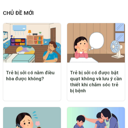
CHỦ ĐỀ MỚI
Trẻ bị sởi có nằm điều
Trẻ bị sởi có được bật
hòa được không?
quạt không và lưu ý cần
thiết khi chăm sóc trẻ
bị bệnh