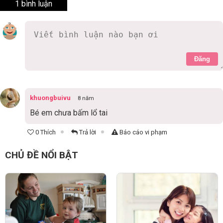
1 bình luận
Đăng
khuongbuivu
8 năm
Bé em chưa bấm lổ tai
0 Thích
Trả lời
Báo cáo vi phạm
CHỦ ĐỀ NỔI BẬT