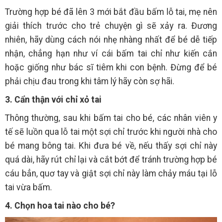
Trường hợp bé đã lên 3 mới bắt đầu bấm lỗ tai, mẹ nên
giải thích trước cho trẻ chuyện gì sẽ xảy ra. Đương
nhiên, hãy dùng cách nói nhẹ nhàng nhất để bé dễ tiếp
nhận, chẳng hạn như ví cái bấm tai chỉ như kiến cắn
hoặc giống như bác sĩ tiêm khi con bệnh. Đừng để bé
phải chịu đau trong khi tâm lý hãy còn sợ hãi.
3. Cẩn thận với chỉ xỏ tai
Thông thường, sau khi bấm tai cho bé, các nhân viên y
tế sẽ luồn qua lỗ tai một sợi chỉ trước khi người nhà cho
bé mang bông tai. Khi đưa bé về, nếu thấy sợi chỉ này
quá dài, hãy rút chỉ lại và cắt bớt để tránh trường hợp bé
cáu bẳn, quơ tay và giật sợi chỉ này làm chảy máu tại lỗ
tai vừa bấm.
4. Chọn hoa tai nào cho bé?