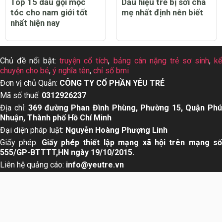
Top 15 dầu gội mọc
Dấu hiệu trẻ bị sởi cha
tóc cho nam giới tốt
mẹ nhất định nên biết
nhất hiện nay
Chủ đề nổi bật:
truyện cổ tích
,
bảng cân nặng trẻ sơ sinh
,
k
chuyện cho bé
,
ý nghĩa tên
,
chỉ số bmi
Đơn vị chủ Quản:
CÔNG TY CỔ PHẦN YÊU TRẺ
Mã số thuế:
0312926237
Địa chỉ:
369 đường Phan Đình Phùng, Phường 15, Quận Ph
Nhuận, Thành phố Hồ Chí Minh
Đại diện pháp luật:
Nguyễn Hoàng Phượng Linh
Giấy phép:
Giấy phép thiết lập mạng xã hội trên mạng s
555/GP-BTTTT,HN ngày 19/10/2015.
Liên hệ quảng cáo:
info@yeutre.vn
Liên hệ Hotline:
028 66 888 99
Theo dõi chúng tôi trên: