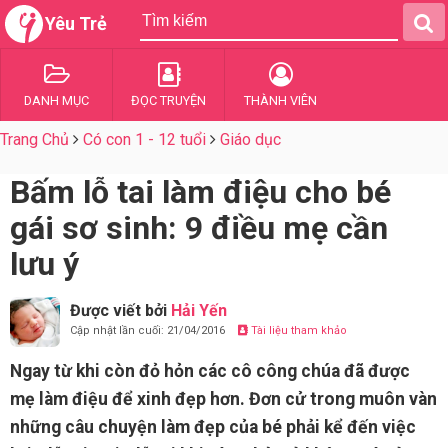
Yêu Trẻ
DANH MỤC
ĐỌC TRUYỆN
THÀNH VIÊN
Trang Chủ
Có con 1 - 12 tuổi
Giáo dục
Bấm lỗ tai làm điệu cho bé
gái sơ sinh: 9 điều mẹ cần
lưu ý
Được viết bởi
Hải Yến
Cập nhật lần cuối: 21/04/2016
Tài liệu tham khảo
Ngay từ khi còn đỏ hỏn các cô công chúa đã được
mẹ làm điệu để xinh đẹp hơn. Đơn cử trong muôn vàn
những câu chuyện làm đẹp của bé phải kể đến việc