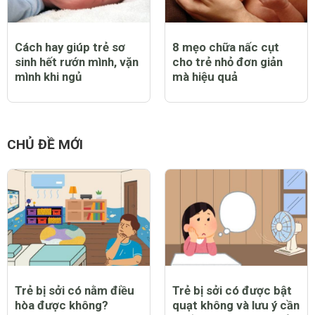
Cách hay giúp trẻ sơ
8 mẹo chữa nấc cụt
sinh hết rướn mình, vặn
cho trẻ nhỏ đơn giản
mình khi ngủ
mà hiệu quả
CHỦ ĐỀ MỚI
Trẻ bị sởi có nằm điều
Trẻ bị sởi có được bật
hòa được không?
quạt không và lưu ý cần