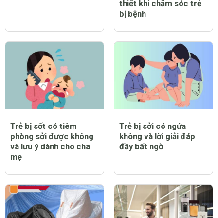
thiết khi chăm sóc trẻ
bị bệnh
Trẻ bị sốt có tiêm
Trẻ bị sởi có ngứa
phòng sởi được không
không và lời giải đáp
và lưu ý dành cho cha
đầy bất ngờ
mẹ