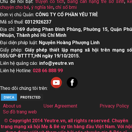
Chủ đề nổi bật:
truyện cổ tích
,
bảng cân nặng trẻ sơ sinh
,
k
chuyện cho bé
,
ý nghĩa tên
,
chỉ số bmi
Đơn vị chủ Quản:
CÔNG TY CỔ PHẦN YÊU TRẺ
Mã số thuế:
0312926237
Địa chỉ:
369 đường Phan Đình Phùng, Phường 15, Quận Ph
Nhuận, Thành phố Hồ Chí Minh
Đại diện pháp luật:
Nguyễn Hoàng Phượng Linh
Giấy phép:
Giấy phép thiết lập mạng xã hội trên mạng s
555/GP-BTTTT,HN ngày 19/10/2015.
Liên hệ quảng cáo:
info@yeutre.vn
Liên hệ Hotline:
028 66 888 99
Theo dõi chúng tôi trên:
About us
User Agreement
Privacy Policy
Sơ đồ trang web
© Copyright 2014 Yeutre.vn, all rights reserved. Chuyên
trang mạng xã hội Mẹ & Bé uy tín hàng đầu Việt Nam. Với nội