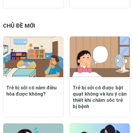
CHỦ ĐỀ MỚI
Trẻ bị sởi có nằm điều
Trẻ bị sởi có được bật
hòa được không?
quạt không và lưu ý cần
thiết khi chăm sóc trẻ
bị bệnh