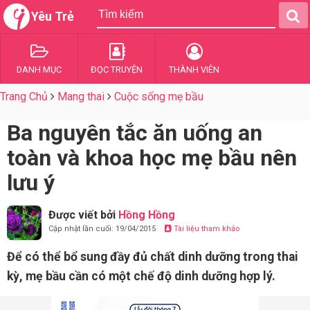
Yêu Trẻ
DANH MỤC
ĐỌC TRUYỆN
THÀNH VIÊN
Trang Chủ
Mang thai
Cuộc sống mẹ bầu
Ba nguyên tắc ăn uống an
toàn và khoa học mẹ bầu nên
lưu ý
Được viết bởi
Hồng Hồng
Cập nhật lần cuối: 19/04/2015
Tài liệu tham khảo
Để có thể bổ sung đầy đủ chất dinh dưỡng trong thai
kỳ, mẹ bầu cần có một chế độ dinh dưỡng hợp lý.