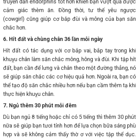
truyền dẫn endorphins tốt hơn khiến bạn vượt qua được
cảm giác thèm ăn. Đồng thời, tư thế yêu ngược
(cowgirl) cũng giúp cơ bắp đùi và mông của bạn săn
chắc hơn.
6. Hít đất và chùng chân 36 lần mỗi ngày
Hít đất có tác dụng với cơ bắp vai, bắp tay trong khi
khuỵu chân làm săn chắc mông, hông và đùi. Khi tập hít
đất, bạn cần để lưng và chân theo một đường thẳng, nó
sẽ giúp săn chắc các cơ hiệu quả hơn. Ngoài ra, bạn có
thể tạo độ săn chắc nhiều hơn nếu bạn cầm thêm tạ khi
thực hiện khuỵu chân.
7. Ngủ thêm 30 phút mỗi đêm
Dù bạn ngủ 8 tiếng hoặc chỉ có 5 tiếng thì thêm 30 phút
nữa sẽ giúp bạn tươi tỉnh hơn để lựa chọn bữa sáng phù
hợp và sẽ không cảm thấy thờ ơ với việc tập thể dục.