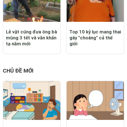
Lễ vật cúng đưa ông bà
Top 10 kỷ lục mang thai
mùng 3 tết và văn khấn
gây "choáng" cả thế
tạ năm mới
giới
CHỦ ĐỀ MỚI