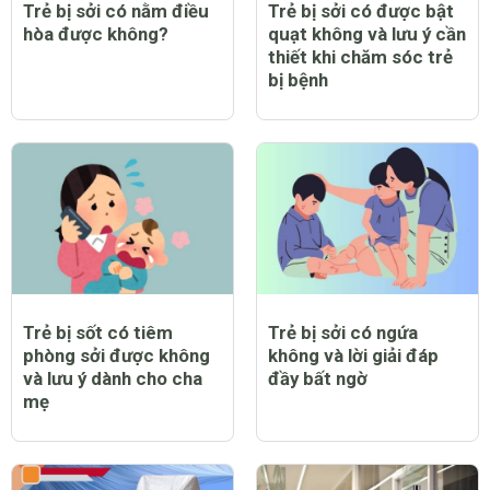
Trẻ bị sởi có nằm điều
Trẻ bị sởi có được bật
hòa được không?
quạt không và lưu ý cần
thiết khi chăm sóc trẻ
bị bệnh
Trẻ bị sốt có tiêm
Trẻ bị sởi có ngứa
phòng sởi được không
không và lời giải đáp
và lưu ý dành cho cha
đầy bất ngờ
mẹ