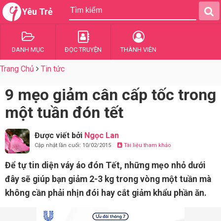
Yêu Trẻ
DANH MỤC
ĐỌC TRUYỆN
THÀNH VIÊN
Trang Chủ
Tin tức
9 mẹo giảm cân cấp tốc trong
một tuần đón tết
Được viết bởi
Ngọc Lan
Cập nhật lần cuối: 10/02/2015
Tài liệu tham khảo
Để tự tin diện váy áo đón Tết, những mẹo nhỏ dưới
đây sẽ giúp bạn giảm 2-3 kg trong vòng một tuần mà
không cần phải nhịn đói hay cắt giảm khẩu phần ăn.