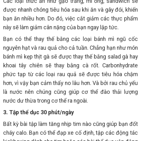
Các loại thức ăn như gạo trắng, mì ống, sandwich sẽ
được nhanh chóng tiêu hóa sau khi ăn và gây đói, khiến
bạn ăn nhiều hơn. Do đó, việc cắt giảm các thực phẩm
này sẽ làm giảm cân nặng của bạn ngay lập tức.
Bạn có thể thay thế bằng các loại bánh mì ngũ cốc
nguyên hạt và rau quả cho cả tuần. Chẳng hạn như món
bánh mì kẹp thịt gà sẽ được thay thế bằng salad gà hay
khoai tây chiên sẽ thay bằng cà rốt. Carbonhydrate
phức tạp từ các loại rau quả sẽ được tiêu hóa chậm
hơn, vì vậy bạn cảm thấy no lâu hơn. Và bởi rau chủ yếu
là nước nên chúng cũng giúp cơ thể đào thải lượng
nước dư thừa trong cơ thể ra ngoài.
3. Tập thể dục 30 phút/ngày
Bất kỳ bài tập làm tăng nhịp tim nào cũng giúp bạn đốt
cháy calo. Bạn có thể đạp xe cố định, tập các động tác