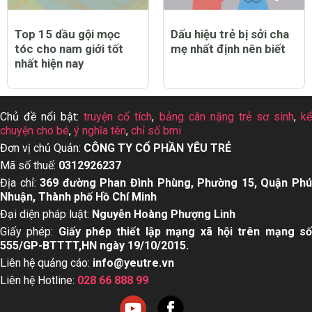
Top 15 dầu gội mọc
Dấu hiệu trẻ bị sởi cha
tóc cho nam giới tốt
mẹ nhất định nên biết
nhất hiện nay
Chủ đề nổi bật:
truyện cổ tích
,
bảng cân nặng trẻ sơ sinh
,
k
chuyện cho bé
,
ý nghĩa tên
,
chỉ số bmi
Đơn vị chủ Quản:
CÔNG TY CỔ PHẦN YÊU TRẺ
Mã số thuế:
0312926237
Địa chỉ:
369 đường Phan Đình Phùng, Phường 15, Quận Ph
Nhuận, Thành phố Hồ Chí Minh
Đại diện pháp luật:
Nguyễn Hoàng Phượng Linh
Giấy phép:
Giấy phép thiết lập mạng xã hội trên mạng s
555/GP-BTTTT,HN ngày 19/10/2015.
Liên hệ quảng cáo:
info@yeutre.vn
Liên hệ Hotline:
028 66 888 99