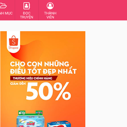
NH MỤC
ĐỌC
THÀNH
TRUYỆN
VIÊN