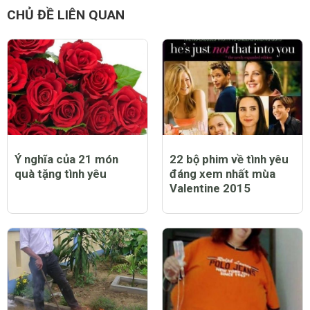
Những phong tục Giáng
Presidents Cup năm
sinh kỳ lạ nhất thế giới
2019 và những thông
tin mới cập nhật
CHỦ ĐỀ LIÊN QUAN
Ý nghĩa của 21 món
22 bộ phim về tình yêu
quà tặng tình yêu
đáng xem nhất mùa
Valentine 2015