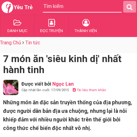
Yêu Trẻ
DANH MỤC
ĐỌC TRUYỆN
THÀNH VIÊN
Trang Chủ
Tin tức
7 món ăn 'siêu kinh dị' nhất
hành tinh
Được viết bởi
Ngọc Lan
Cập nhật lần cuối: 17/09/2015
Tài liệu tham khảo
Những món ăn đặc sản truyền thống của địa phương,
được người dân bản địa ưa chuộng, nhưng lại là nỗi
khiếp đảm với nhiều người khác trên thế giới bởi
công thức chế biến độc nhất vô nhị.