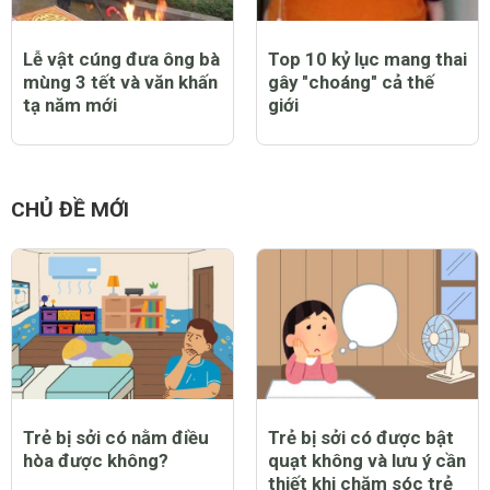
Lễ vật cúng đưa ông bà
Top 10 kỷ lục mang thai
mùng 3 tết và văn khấn
gây "choáng" cả thế
tạ năm mới
giới
CHỦ ĐỀ MỚI