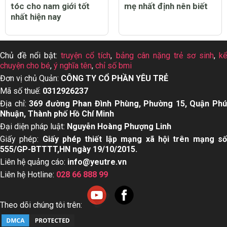
Top 15 dầu gội mọc
Dấu hiệu trẻ bị sởi cha
tóc cho nam giới tốt
mẹ nhất định nên biết
nhất hiện nay
Chủ đề nổi bật:
truyện cổ tích
,
bảng cân nặng trẻ sơ sinh
,
k
chuyện cho bé
,
ý nghĩa tên
,
chỉ số bmi
Đơn vị chủ Quản:
CÔNG TY CỔ PHẦN YÊU TRẺ
Mã số thuế:
0312926237
Địa chỉ:
369 đường Phan Đình Phùng, Phường 15, Quận Ph
Nhuận, Thành phố Hồ Chí Minh
Đại diện pháp luật:
Nguyễn Hoàng Phượng Linh
Giấy phép:
Giấy phép thiết lập mạng xã hội trên mạng s
555/GP-BTTTT,HN ngày 19/10/2015.
Liên hệ quảng cáo:
info@yeutre.vn