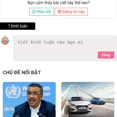
Bạn cảm thấy bài viết này thế nào?
Hữu Ích
Đáng tin cậy
1 bình luận
Đăng
yeu co
8 năm
khiếp quá
0 Thích
Trả lời
Báo cáo vi phạm
CHỦ ĐỀ NỔI BẬT