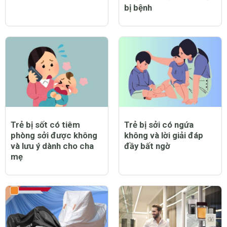
Trẻ bị sởi có nằm điều
Trẻ bị sởi có được bật
hòa được không?
quạt không và lưu ý cần
thiết khi chăm sóc trẻ
bị bệnh
Trẻ bị sốt có tiêm
Trẻ bị sởi có ngứa
phòng sởi được không
không và lời giải đáp
và lưu ý dành cho cha
đầy bất ngờ
mẹ