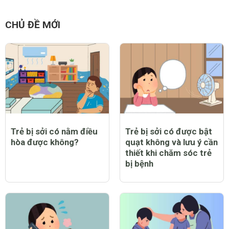
CHỦ ĐỀ MỚI
Trẻ bị sởi có nằm điều
Trẻ bị sởi có được bật
hòa được không?
quạt không và lưu ý cần
thiết khi chăm sóc trẻ
bị bệnh