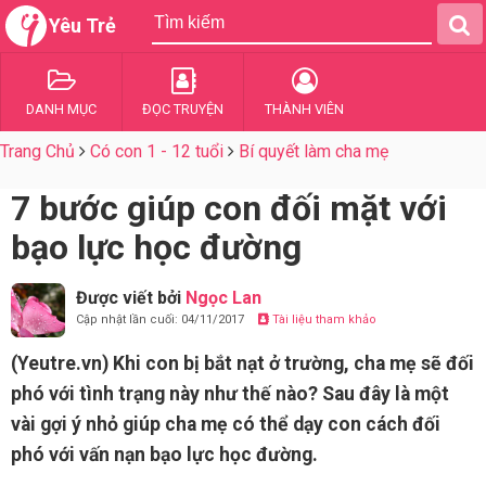
Yêu Trẻ
DANH MỤC
ĐỌC TRUYỆN
THÀNH VIÊN
Trang Chủ
Có con 1 - 12 tuổi
Bí quyết làm cha mẹ
7 bước giúp con đối mặt với
bạo lực học đường
Được viết bởi
Ngọc Lan
Cập nhật lần cuối: 04/11/2017
Tài liệu tham khảo
(Yeutre.vn) Khi con bị bắt nạt ở trường, cha mẹ sẽ đối
phó với tình trạng này như thế nào? Sau đây là một
vài gợi ý nhỏ giúp cha mẹ có thể dạy con cách đối
phó với vấn nạn bạo lực học đường.