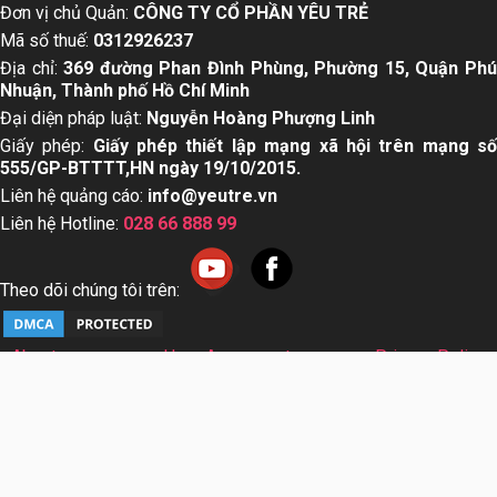
Đơn vị chủ Quản:
CÔNG TY CỔ PHẦN YÊU TRẺ
Mã số thuế:
0312926237
Địa chỉ:
369 đường Phan Đình Phùng, Phường 15, Quận Ph
Nhuận, Thành phố Hồ Chí Minh
Đại diện pháp luật:
Nguyễn Hoàng Phượng Linh
Giấy phép:
Giấy phép thiết lập mạng xã hội trên mạng s
555/GP-BTTTT,HN ngày 19/10/2015.
Liên hệ quảng cáo:
info@yeutre.vn
Liên hệ Hotline:
028 66 888 99
Theo dõi chúng tôi trên:
About us
User Agreement
Privacy Policy
Sơ đồ trang web
© Copyright 2014 Yeutre.vn, all rights reserved. Chuyên
trang mạng xã hội Mẹ & Bé uy tín hàng đầu Việt Nam. Với nội
dung được viết và tham vấn bởi các chuyên gia & Bác sĩ
hàng đầu trong lĩnh vực.