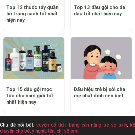
Top 12 thuốc tẩy quần
Top 13 dầu gội cho da
áo trắng sạch tốt nhất
dầu tốt nhất hiện nay
hiện nay
Top 15 dầu gội mọc
Dấu hiệu trẻ bị sởi cha
tóc cho nam giới tốt
mẹ nhất định nên biết
nhất hiện nay
Chủ đề nổi bật:
truyện cổ tích
,
bảng cân nặng trẻ sơ sinh
,
k
chuyện cho bé
,
ý nghĩa tên
,
chỉ số bmi