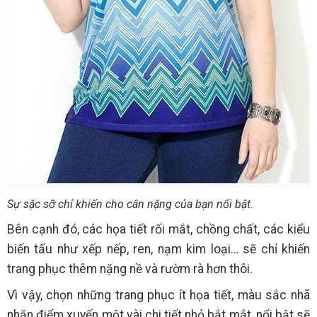
Sự sặc sỡ chỉ khiến cho cân nặng của bạn nổi bật.
Bên cạnh đó, các họa tiết rối mắt, chồng chất, các kiểu
biến tấu như xếp nếp, ren, nạm kim loại… sẽ chỉ khiến
trang phục thêm nặng nề và rườm rà hơn thôi.
Vì vậy, chọn những trang phục ít họa tiết, màu sắc nhã
nhặn điểm xuyến một vài chi tiết nhỏ bắt mắt, nổi bật sẽ