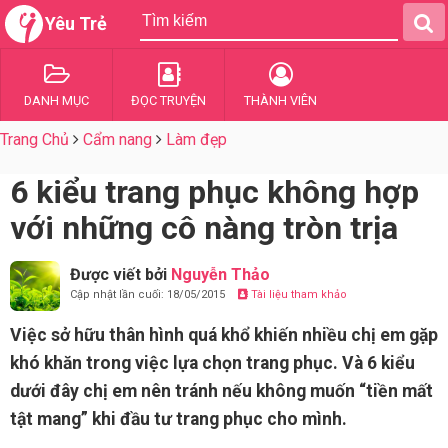
Yêu Trẻ
DANH MỤC
ĐỌC TRUYỆN
THÀNH VIÊN
Trang Chủ
Cẩm nang
Làm đẹp
6 kiểu trang phục không hợp
với những cô nàng tròn trịa
Được viết bởi
Nguyễn Thảo
Cập nhật lần cuối: 18/05/2015
Tài liệu tham khảo
Việc sở hữu thân hình quá khổ khiến nhiều chị em gặp
khó khăn trong việc lựa chọn trang phục. Và 6 kiểu
dưới đây chị em nên tránh nếu không muốn “tiền mất
tật mang” khi đầu tư trang phục cho mình.