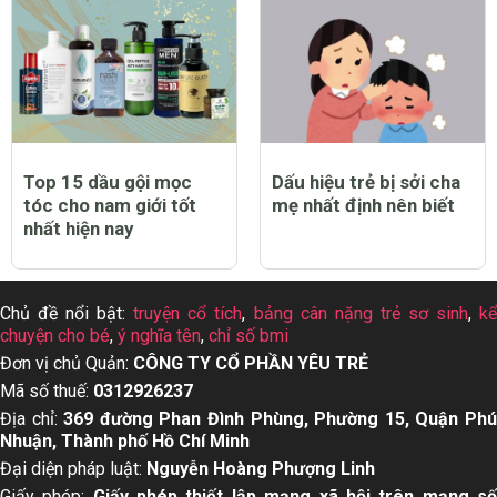
Top 15 dầu gội mọc
Dấu hiệu trẻ bị sởi cha
tóc cho nam giới tốt
mẹ nhất định nên biết
nhất hiện nay
Chủ đề nổi bật:
truyện cổ tích
,
bảng cân nặng trẻ sơ sinh
,
k
chuyện cho bé
,
ý nghĩa tên
,
chỉ số bmi
Đơn vị chủ Quản:
CÔNG TY CỔ PHẦN YÊU TRẺ
Mã số thuế:
0312926237
Địa chỉ:
369 đường Phan Đình Phùng, Phường 15, Quận Ph
Nhuận, Thành phố Hồ Chí Minh
Đại diện pháp luật:
Nguyễn Hoàng Phượng Linh
Giấy phép:
Giấy phép thiết lập mạng xã hội trên mạng s