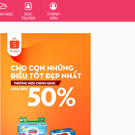
NH MỤC
ĐỌC
THÀNH
TRUYỆN
VIÊN