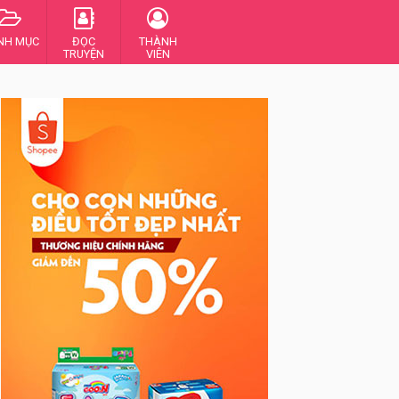
NH MỤC
ĐỌC
THÀNH
TRUYỆN
VIÊN