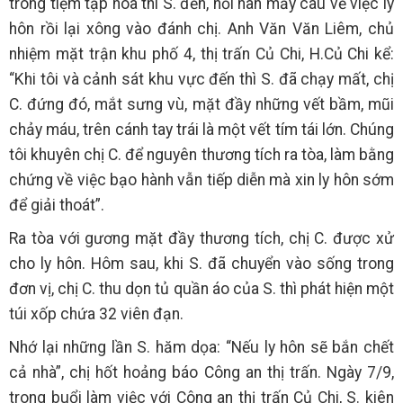
trong tiệm tạp hóa thì S. đến, hỏi han mấy câu về việc ly
hôn rồi lại xông vào đánh chị. Anh Văn Văn Liêm, chủ
nhiệm mặt trận khu phố 4, thị trấn Củ Chi, H.Củ Chi kể:
“Khi tôi và cảnh sát khu vực đến thì S. đã chạy mất, chị
C. đứng đó, mắt sưng vù, mặt đầy những vết bầm, mũi
chảy máu, trên cánh tay trái là một vết tím tái lớn. Chúng
tôi khuyên chị C. để nguyên thương tích ra tòa, làm bằng
chứng về việc bạo hành vẫn tiếp diễn mà xin ly hôn sớm
để giải thoát”.
Ra tòa với gương mặt đầy thương tích, chị C. được xử
cho ly hôn. Hôm sau, khi S. đã chuyển vào sống trong
đơn vị, chị C. thu dọn tủ quần áo của S. thì phát hiện một
túi xốp chứa 32 viên đạn.
Nhớ lại những lần S. hăm dọa: “Nếu ly hôn sẽ bắn chết
cả nhà”, chị hốt hoảng báo Công an thị trấn. Ngày 7/9,
trong buổi làm việc với Công an thị trấn Củ Chi, S. kiên