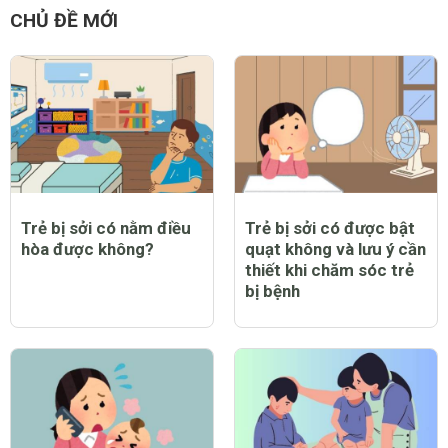
CHỦ ĐỀ MỚI
Trẻ bị sởi có nằm điều
Trẻ bị sởi có được bật
hòa được không?
quạt không và lưu ý cần
thiết khi chăm sóc trẻ
bị bệnh