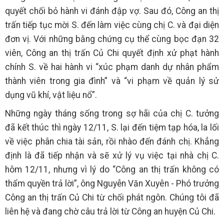
quyết chối bỏ hành vi đánh đập vợ. Sau đó, Công an thị
trấn tiếp tục mời S. đến làm việc cùng chị C. và đại diện
đơn vị. Với những bằng chứng cụ thể cùng bọc đạn 32
viên, Công an thị trấn Củ Chi quyết định xử phạt hành
chính S. về hai hành vi “xúc phạm danh dự nhân phẩm
thành viên trong gia đình” và “vi phạm về quản lý sử
dụng vũ khí, vật liệu nổ”.
Những ngày tháng sống trong sợ hãi của chị C. tưởng
đã kết thúc thì ngày 12/11, S. lại đến tiệm tạp hóa, la lối
về việc phân chia tài sản, rồi nhào đến đánh chị. Khẳng
định là đã tiếp nhận và sẽ xử lý vụ việc tại nhà chị C.
hôm 12/11, nhưng vì lý do “Công an thị trấn không có
thẩm quyền trả lời”, ông Nguyễn Văn Xuyên - Phó trưởng
Công an thị trấn Củ Chi từ chối phát ngôn. Chúng tôi đã
liên hệ và đang chờ câu trả lời từ Công an huyện Củ Chi.