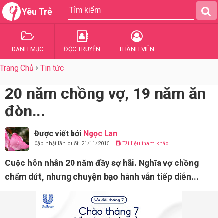
Yêu Trẻ
DANH MỤC
ĐỌC TRUYỆN
THÀNH VIÊN
Trang Chủ
Tin tức
20 năm chồng vợ, 19 năm ăn
đòn...
Được viết bởi
Ngọc Lan
Cập nhật lần cuối: 21/11/2015
Tài liệu tham khảo
Cuộc hôn nhân 20 năm đầy sợ hãi. Nghĩa vợ chồng
chấm dứt, nhưng chuyện bạo hành vẫn tiếp diễn...