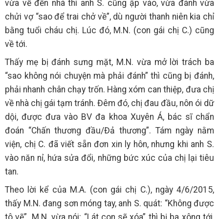
vừa về đến nhà thì anh S. cũng ập vào, vừa đánh vừa
chửi vợ “sao để trai chở về”, dù người thanh niên kia chỉ
bằng tuổi cháu chị. Lúc đó, M.N. (con gái chị C.) cũng
về tới.
Thấy mẹ bị đánh sưng mặt, M.N. vừa mở lời trách ba
“sao không nói chuyện mà phải đánh” thì cũng bị đánh,
phải nhanh chân chạy trốn. Hàng xóm can thiệp, đưa chị
về nhà chị gái tạm tránh. Đêm đó, chị đau đầu, nôn ói dữ
dội, được đưa vào BV đa khoa Xuyên Á, bác sĩ chẩn
đoán “Chấn thương đầu/Đả thương”. Tám ngày nằm
viện, chị C. đã viết sẵn đơn xin ly hôn, nhưng khi anh S.
vào năn nỉ, hứa sửa đổi, những bức xúc của chị lại tiêu
tan.
Theo lời kể của M.A. (con gái chị C.), ngày 4/6/2015,
thấy M.N. đang sơn móng tay, anh S. quát: “Không được
tô vẽ”. M.N. vừa nói: “Lát con sẽ xóa” thì bị ba xông tới,