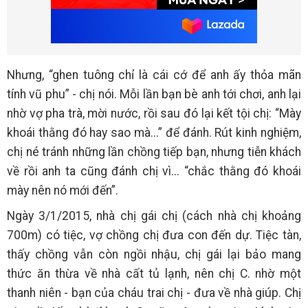
Nhưng, “ghen tuông chỉ là cái cớ để anh ấy thỏa mãn
tính vũ phu” - chị nói. Mỗi lần bạn bè anh tới chơi, anh lại
nhờ vợ pha trà, mời nước, rồi sau đó lại kết tội chị: “Mày
khoái thằng đó hay sao mà...” để đánh. Rút kinh nghiệm,
chị né tránh những lần chồng tiếp bạn, nhưng tiễn khách
về rồi anh ta cũng đánh chị vì... “chắc thằng đó khoái
mày nên nó mới đến”.
Ngày 3/1/2015, nhà chị gái chị (cách nhà chị khoảng
700m) có tiệc, vợ chồng chị đưa con đến dự. Tiệc tàn,
thấy chồng vẫn còn ngồi nhậu, chị gái lại bảo mang
thức ăn thừa về nhà cất tủ lạnh, nên chị C. nhờ một
thanh niên - bạn của cháu trai chị - đưa về nhà giúp. Chị