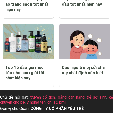
áo trắng sạch tốt nhất
dầu tốt nhất hiện nay
hiện nay
Top 15 dầu gội mọc
Dấu hiệu trẻ bị sởi cha
tóc cho nam giới tốt
mẹ nhất định nên biết
nhất hiện nay
Chủ đề nổi bật:
truyện cổ tích
,
bảng cân nặng trẻ sơ sinh
,
k
chuyện cho bé
,
ý nghĩa tên
,
chỉ số bmi
Đơn vị chủ Quản:
CÔNG TY CỔ PHẦN YÊU TRẺ