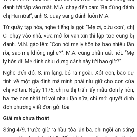
đánh tới tấp vào mặt. M.A. chạy đến can: “Ba đừng đánh
chị Hai nữa!”, anh S. quay sang đánh luôn M.A.
Từ quầy tạp hóa, nghe tiếng la gọi: “Mẹ ơi, cứu con”, chị
C. chạy vào nhà, vừa mở lời van xin thì lập tức cũng bị
đánh. M.N. gào lên: “Con nói mẹ ly hôn ba bao nhiêu lần
rồi, sao mẹ không nghe?”. M.A. cũng phẫn uất hét: “Mẹ
ly hôn đi! Mẹ định chịu đựng cảnh này tới bao giờ?”.
Nghe đến đó, S. im lặng, bỏ ra ngoài. Xót con, bao dự
tính về một gia đình mà mình phải níu giữ cho con của
chị vỡ tan. Ngày 11/6, chị ra thị trấn lấy mẫu đơn ly hôn,
ba mẹ con nhất trí với nhau lần nữa, chị mới quyết định
đơn phương viết đơn gửi tòa.
Giải mà chưa thoát
Sáng 4/9, trước giờ ra hầu tòa lần ba, chị ngồi ăn sáng