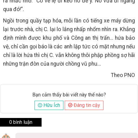
ra nhắc nhở: “Cô về lẹ đi kẻo nó để ý. Nó vừa đi ngang
qua đó!”.
Ngồi trong quầy tạp hóa, mỗi lần có tiếng xe máy dừng
lại trước nhà, chị C. lại lo lắng nhấp nhổm nhìn ra. Khẳng
định mình được khu phố và Công an thị trấn... hứa bảo
vệ, chỉ cần gọi báo là các anh lập tức có mặt nhưng nếu
chỉ là lời hứa thì chị C. vẫn không thôi phập phồng sợ hãi
những trận đòn của người chồng vũ phu...
Theo PNO
Bạn cảm thấy bài viết này thế nào?
Hữu Ích
Đáng tin cậy
0 bình luận