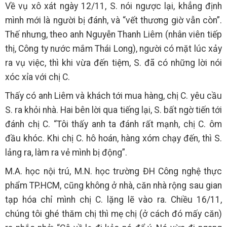
Về vụ xô xát ngày 12/11, S. nói ngược lại, khẳng định
mình mới là người bị đánh, và “vết thương giờ vẫn còn”.
Thế nhưng, theo anh Nguyễn Thanh Liêm (nhân viên tiếp
thị, Công ty nước mắm Thái Long), người có mặt lúc xảy
ra vụ việc, thì khi vừa đến tiệm, S. đã có những lời nói
xóc xỉa với chị C.
Thấy có anh Liêm và khách tới mua hàng, chị C. yêu cầu
S. ra khỏi nhà. Hai bên lời qua tiếng lại, S. bất ngờ tiến tới
đánh chị C. “Tôi thấy anh ta đánh rất mạnh, chị C. ôm
đầu khóc. Khi chị C. hô hoán, hàng xóm chạy đến, thì S.
lảng ra, làm ra vẻ mình bị động”.
M.A. học nội trú, M.N. học trường ĐH Công nghệ thực
phẩm TP.HCM, cũng không ở nhà, căn nhà rộng sau gian
tạp hóa chỉ mình chị C. lặng lẽ vào ra. Chiều 16/11,
chúng tôi ghé thăm chị thì mẹ chị (ở cách đó mấy căn)