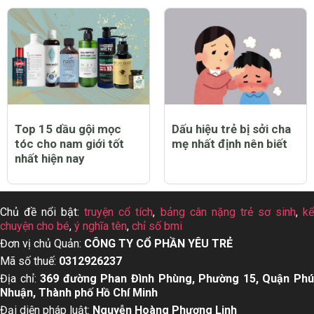
Top 15 dầu gội mọc
Dấu hiệu trẻ bị sởi cha
tóc cho nam giới tốt
mẹ nhất định nên biết
nhất hiện nay
Chủ đề nổi bật:
truyện cổ tích
,
bảng cân nặng trẻ sơ sinh
,
k
chuyện cho bé
,
ý nghĩa tên
,
chỉ số bmi
Đơn vị chủ Quản:
CÔNG TY CỔ PHẦN YÊU TRẺ
Mã số thuế:
0312926237
Địa chỉ:
369 đường Phan Đình Phùng, Phường 15, Quận Ph
Nhuận, Thành phố Hồ Chí Minh
Đại diện pháp luật:
Nguyễn Hoàng Phượng Linh