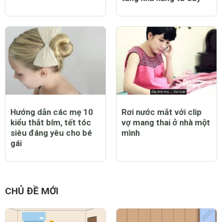
Hướng dẫn các mẹ 10
Rơi nước mắt với clip
kiểu thắt bím, tết tóc
vợ mang thai ở nhà một
siêu đáng yêu cho bé
mình
gái
CHỦ ĐỀ MỚI