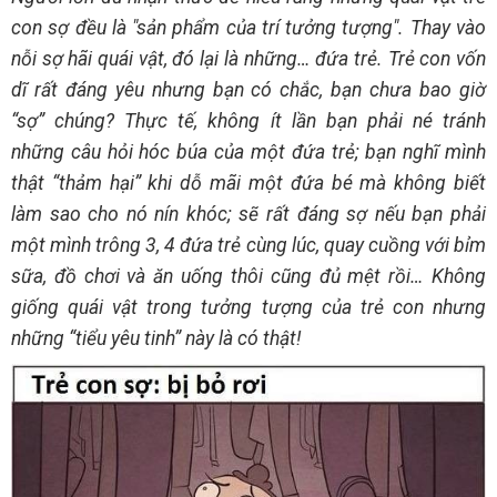
con sợ đều là "sản phẩm của trí tưởng tượng". Thay vào
nỗi sợ hãi quái vật, đó lại là những… đứa trẻ. Trẻ con vốn
dĩ rất đáng yêu nhưng bạn có chắc, bạn chưa bao giờ
“sợ” chúng? Thực tế, không ít lần bạn phải né tránh
những câu hỏi hóc búa của một đứa trẻ; bạn nghĩ mình
thật “thảm hại” khi dỗ mãi một đứa bé mà không biết
làm sao cho nó nín khóc; sẽ rất đáng sợ nếu bạn phải
một mình trông 3, 4 đứa trẻ cùng lúc, quay cuồng với bỉm
sữa, đồ chơi và ăn uống thôi cũng đủ mệt rồi… Không
giống quái vật trong tưởng tượng của trẻ con nhưng
những “tiểu yêu tinh” này là có thật!