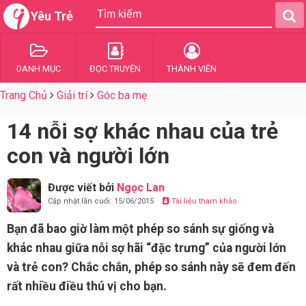
Yêu Trẻ
DANH MỤC
ĐỌC TRUYỆN
THÀNH VIÊN
Trang Chủ
Giải trí
Góc ba mẹ
14 nỗi sợ khác nhau của trẻ
con và người lớn
Được viết bởi
Ngọc Lan
Cập nhật lần cuối: 15/06/2015
Tài liệu tham khảo
Bạn đã bao giờ làm một phép so sánh sự giống và
khác nhau giữa nỗi sợ hãi “đặc trưng” của người lớn
và trẻ con? Chắc chắn, phép so sánh này sẽ đem đến
rất nhiều điều thú vị cho bạn.