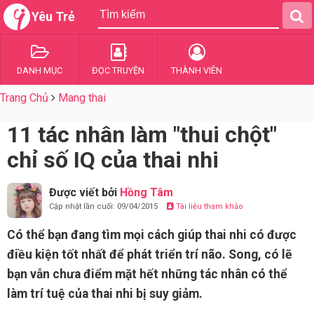
Yêu Trẻ
DANH MỤC
ĐỌC TRUYỆN
THÀNH VIÊN
Trang Chủ
Mang thai
11 tác nhân làm "thui chột"
chỉ số IQ của thai nhi
Được viết bởi
Hồng Tâm
Cập nhật lần cuối: 09/04/2015
Tài liệu tham khảo
Có thể bạn đang tìm mọi cách giúp thai nhi có được
điều kiện tốt nhất để phát triển trí não. Song, có lẽ
bạn vẫn chưa điểm mặt hết những tác nhân có thể
làm trí tuệ của thai nhi bị suy giảm.