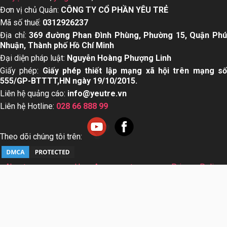
Đơn vị chủ Quản:
CÔNG TY CỔ PHẦN YÊU TRẺ
Mã số thuế:
0312926237
Địa chỉ:
369 đường Phan Đình Phùng, Phường 15, Quận Ph
Nhuận, Thành phố Hồ Chí Minh
Đại diện pháp luật:
Nguyễn Hoàng Phượng Linh
Giấy phép:
Giấy phép thiết lập mạng xã hội trên mạng s
555/GP-BTTTT,HN ngày 19/10/2015.
Liên hệ quảng cáo:
info@yeutre.vn
Liên hệ Hotline:
028 66 888 99
Theo dõi chúng tôi trên:
About us
User Agreement
Privacy Policy
Sơ đồ trang web
© Copyright 2014 Yeutre.vn, all rights reserved. Chuyên
trang mạng xã hội Mẹ & Bé uy tín hàng đầu Việt Nam. Với nội
dung được viết và tham vấn bởi các chuyên gia & Bác sĩ
hàng đầu trong lĩnh vực.