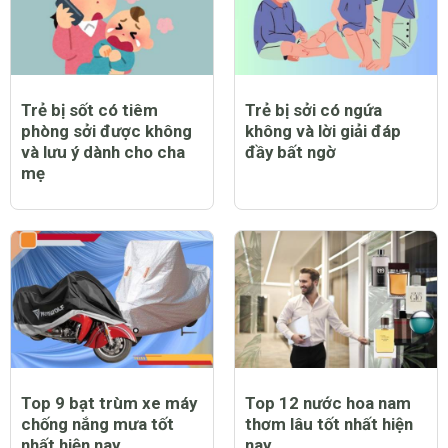
Trẻ bị sốt có tiêm
Trẻ bị sởi có ngứa
phòng sởi được không
không và lời giải đáp
và lưu ý dành cho cha
đầy bất ngờ
mẹ
Top 9 bạt trùm xe máy
Top 12 nước hoa nam
chống nắng mưa tốt
thơm lâu tốt nhất hiện
nhất hiện nay
nay