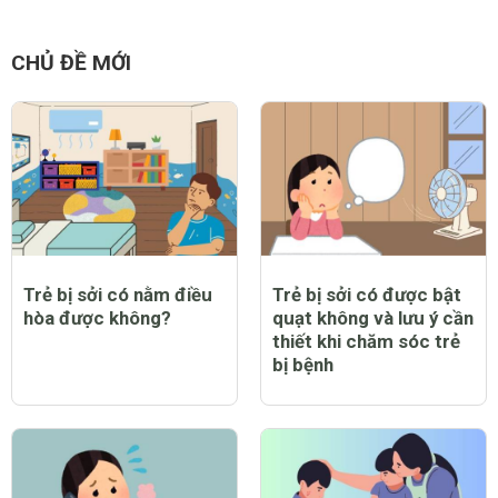
CHỦ ĐỀ MỚI
Trẻ bị sởi có nằm điều
Trẻ bị sởi có được bật
hòa được không?
quạt không và lưu ý cần
thiết khi chăm sóc trẻ
bị bệnh