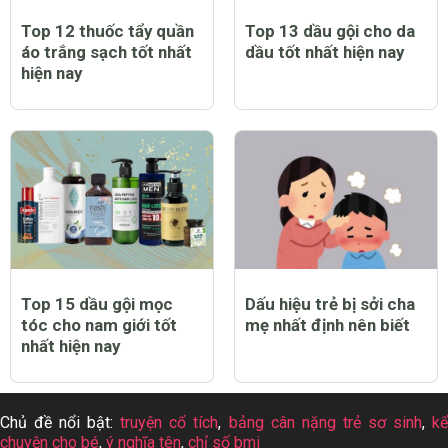
Top 12 thuốc tẩy quần
Top 13 dầu gội cho da
áo trắng sạch tốt nhất
dầu tốt nhất hiện nay
hiện nay
Top 15 dầu gội mọc
Dấu hiệu trẻ bị sởi cha
tóc cho nam giới tốt
mẹ nhất định nên biết
nhất hiện nay
Chủ đề nổi bật:
truyện cổ tích
,
bảng cân nặng trẻ sơ sinh
,
k
chuyện cho bé
,
ý nghĩa tên
,
chỉ số bmi