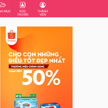
NH MỤC
ĐỌC
THÀNH
TRUYỆN
VIÊN