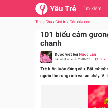
Yêu Trẻ
Trang Chủ
Giải trí
Góc của con
101 biểu cảm gương
chanh
Được viết bởi
Ngọc Lan
Cập nhật lần cuối: 23/04/2015
Tài liệ
Trẻ luôn luôn đáng yêu. Bất cứ cử 
người lớn rung rinh và tan chảy. Vì 