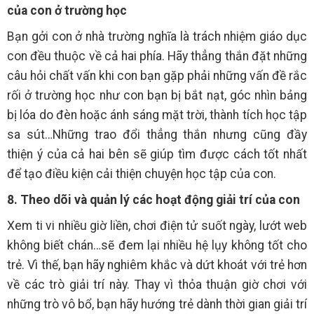
của con ở trường học
Bạn gởi con ở nhà trường nghĩa là trách nhiệm giáo dục
con đều thuộc về cả hai phía. Hãy thẳng thắn đặt những
câu hỏi chất vấn khi con bạn gặp phải những vấn đề rắc
rối ở trường học như con bạn bị bắt nạt, góc nhìn bảng
bị lóa do đèn hoặc ánh sáng mặt trời, thành tích học tập
sa sút…Những trao đổi thẳng thắn nhưng cũng đầy
thiện ý của cả hai bên sẽ giúp tìm được cách tốt nhất
để tạo điều kiện cải thiện chuyện học tập của con.
8. Theo dõi và quản lý các hoạt động giải trí của con
Xem ti vi nhiều giờ liền, chơi điện tử suốt ngày, lướt web
không biết chán…sẽ đem lại nhiều hệ lụy không tốt cho
trẻ. Vì thế, bạn hãy nghiêm khắc và dứt khoát với trẻ hơn
về các trò giải trí này. Thay vì thỏa thuận giờ chơi với
những trò vô bổ, bạn hãy hướng trẻ dành thời gian giải trí