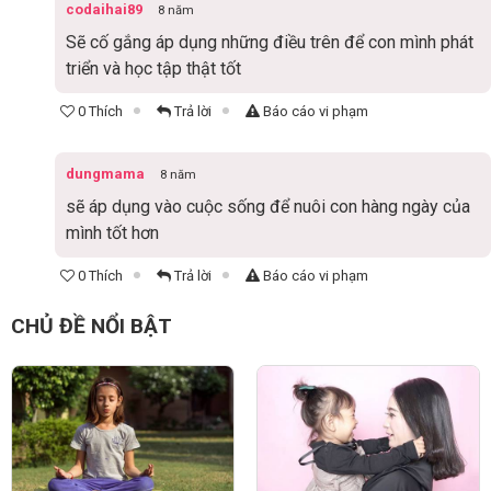
codaihai89
8 năm
Sẽ cố gắng áp dụng những điều trên để con mình phát
triển và học tập thật tốt
0 Thích
Trả lời
Báo cáo vi phạm
dungmama
8 năm
sẽ áp dụng vào cuộc sống để nuôi con hàng ngày của
mình tốt hơn
0 Thích
Trả lời
Báo cáo vi phạm
CHỦ ĐỀ NỔI BẬT