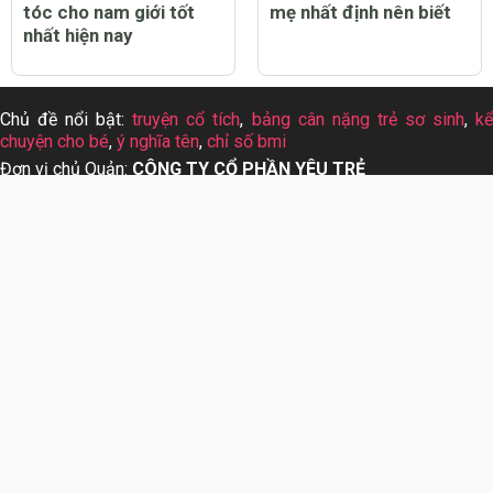
tóc cho nam giới tốt
mẹ nhất định nên biết
nhất hiện nay
Chủ đề nổi bật:
truyện cổ tích
,
bảng cân nặng trẻ sơ sinh
,
k
chuyện cho bé
,
ý nghĩa tên
,
chỉ số bmi
Đơn vị chủ Quản:
CÔNG TY CỔ PHẦN YÊU TRẺ
Mã số thuế:
0312926237
Địa chỉ:
369 đường Phan Đình Phùng, Phường 15, Quận Ph
Nhuận, Thành phố Hồ Chí Minh
Đại diện pháp luật:
Nguyễn Hoàng Phượng Linh
Giấy phép:
Giấy phép thiết lập mạng xã hội trên mạng s
555/GP-BTTTT,HN ngày 19/10/2015.
Liên hệ quảng cáo:
info@yeutre.vn
Liên hệ Hotline:
028 66 888 99
Theo dõi chúng tôi trên: