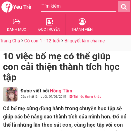
Yêu Trẻ
DANH MỤC
ĐỌC TRUYỆN
THÀNH VIÊN
Trang Chủ
Có con 1 - 12 tuổi
Bí quyết làm cha mẹ
10 việc bố mẹ có thể giúp
con cải thiện thành tích học
tập
Được viết bởi
Hồng Tâm
Cập nhật lần cuối: 07/08/2015
Tài liệu tham khảo
Có bố mẹ cùng đồng hành trong chuyện học tập sẽ
giúp các bé nâng cao thành tích của mình hơn. Đó có
thể là những lần theo sát con, cùng học tập với con