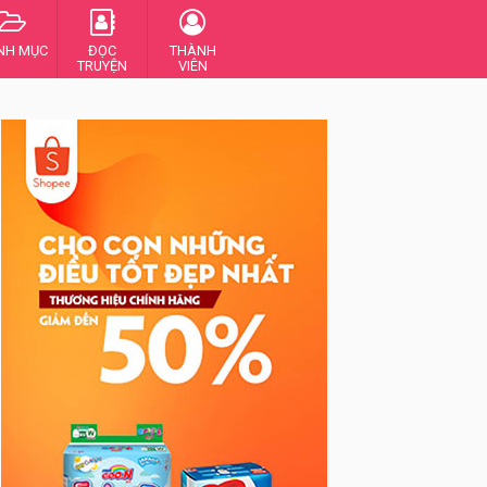
NH MỤC
ĐỌC
THÀNH
TRUYỆN
VIÊN