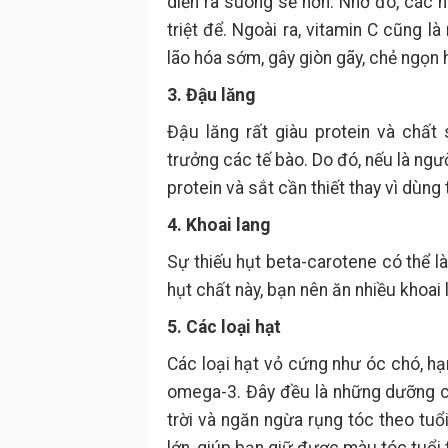
diễn ra suông sẻ hơn. Nhờ đó, các
triệt để. Ngoài ra, vitamin C cũng l
lão hóa sớm, gây giòn gãy, chẻ ngọn
3. Đậu lăng
Đậu lăng rất giàu protein và chất 
trưởng các tế bào. Do đó, nếu là ng
protein và sắt cần thiết thay vì dùng t
4. Khoai lang
Sự thiếu hụt beta-carotene có thể là
hụt chất này, bạn nên ăn nhiều khoa
5. Các loại hạt
Các loại hạt vỏ cứng như óc chó, hạn
omega-3. Đây đều là những dưỡng ch
trời và ngăn ngừa rụng tóc theo tuổ