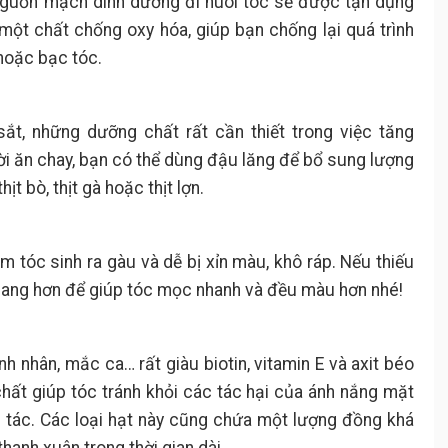
 nguồn mạch dinh dưỡng đi nuôi tóc sẽ được tận dụng
à một chất chống oxy hóa, giúp bạn chống lại quá trình
 hoặc bạc tóc.
sắt, những dưỡng chất rất cần thiết trong việc tăng
ười ăn chay, bạn có thể dùng đậu lăng để bổ sung lượng
hịt bò, thịt gà hoặc thịt lợn.
m tóc sinh ra gàu và dễ bị xỉn màu, khô ráp. Nếu thiếu
i lang hơn để giúp tóc mọc nhanh và đều màu hơn nhé!
h nhân, mắc ca… rất giàu biotin, vitamin E và axit béo
ất giúp tóc tránh khỏi các tác hại của ánh nắng mặt
i tác. Các loại hạt này cũng chứa một lượng đồng khá