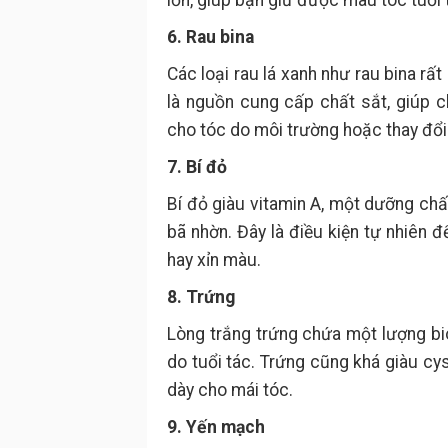
lớn, giúp bạn giữ được màu tóc tuổi t
6. Rau bina
Các loại rau lá xanh như rau bina r
là nguồn cung cấp chất sắt, giúp c
cho tóc do môi trường hoặc thay đổi n
7. Bí đỏ
Bí đỏ giàu vitamin A, một dưỡng chấ
bã nhờn. Đây là điều kiện tự nhiên 
hay xỉn màu.
8. Trứng
Lòng trắng trứng chứa một lượng bio
do tuổi tác. Trứng cũng khá giàu c
dày cho mái tóc.
9. Yến mạch