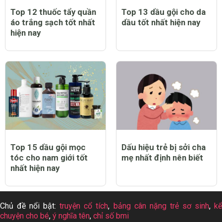
Top 12 thuốc tẩy quần
Top 13 dầu gội cho da
áo trắng sạch tốt nhất
dầu tốt nhất hiện nay
hiện nay
Top 15 dầu gội mọc
Dấu hiệu trẻ bị sởi cha
tóc cho nam giới tốt
mẹ nhất định nên biết
nhất hiện nay
Chủ đề nổi bật:
truyện cổ tích
,
bảng cân nặng trẻ sơ sinh
,
k
chuyện cho bé
,
ý nghĩa tên
,
chỉ số bmi