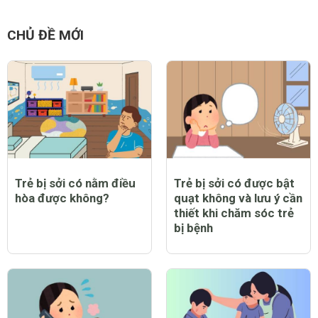
CHỦ ĐỀ MỚI
Trẻ bị sởi có nằm điều
Trẻ bị sởi có được bật
hòa được không?
quạt không và lưu ý cần
thiết khi chăm sóc trẻ
bị bệnh