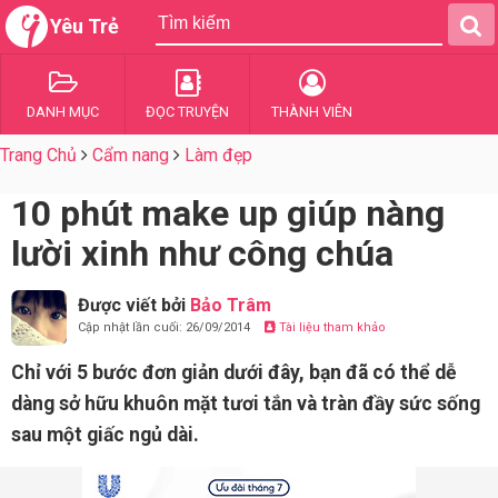
Yêu Trẻ
DANH MỤC
ĐỌC TRUYỆN
THÀNH VIÊN
Trang Chủ
Cẩm nang
Làm đẹp
10 phút make up giúp nàng
lười xinh như công chúa
Được viết bởi
Bảo Trâm
Cập nhật lần cuối: 26/09/2014
Tài liệu tham khảo
Chỉ với 5 bước đơn giản dưới đây, bạn đã có thể dễ
dàng sở hữu khuôn mặt tươi tắn và tràn đầy sức sống
sau một giấc ngủ dài.