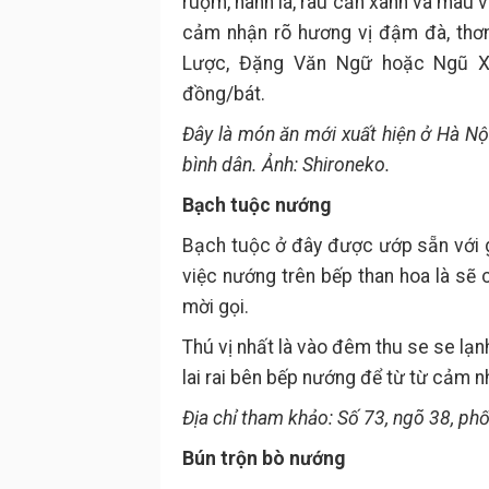
ruộm, hành lá, rau cần xanh và màu 
cảm nhận rõ hương vị đậm đà, thơ
Lược, Đặng Văn Ngữ hoặc Ngũ Xã
đồng/bát.
Đây là món ăn mới xuất hiện ở Hà Nộ
bình dân. Ảnh: Shironeko.
Bạch tuộc nướng
Bạch tuộc ở đây được ướp sẵn với gi
việc nướng trên bếp than hoa là s
mời gọi.
Thú vị nhất là vào đêm thu se se lạ
lai rai bên bếp nướng để từ từ cảm nh
Địa chỉ tham khảo: Số 73, ngõ 38, p
Bún trộn bò nướng