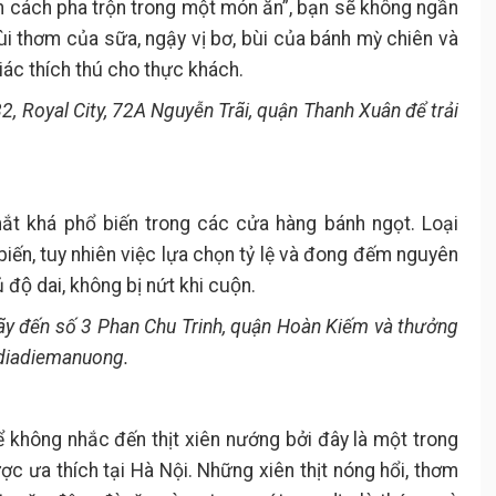
nh cách pha trộn trong một món ăn”, bạn sẽ không ngần
ùi thơm của sữa, ngậy vị bơ, bùi của bánh mỳ chiên và
ác thích thú cho thực khách.
2, Royal City, 72A Nguyễn Trãi, quận Thanh Xuân để trải
 khá phổ biến trong các cửa hàng bánh ngọt. Loại
iến, tuy nhiên việc lựa chọn tỷ lệ và đong đếm nguyên
ủ độ dai, không bị nứt khi cuộn.
ãy đến số 3 Phan Chu Trinh, quận Hoàn Kiếm và thưởng
 diadiemanuong.
 không nhắc đến thịt xiên nướng bởi đây là một trong
c ưa thích tại Hà Nội. Những xiên thịt nóng hổi, thơm