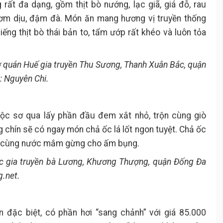
ất đa dạng, gồm thịt bò nướng, lạc giã, giá đỗ, rau
hơm dịu, đậm đà. Món ăn mang hương vị truyền thống
ng thịt bò thái bản to, tẩm ướp rất khéo và luôn tỏa
 quán Huế gia truyền Thu Sương, Thanh Xuân Bắc, quận
: Nguyên Chi.
ộc sơ qua lấy phần đầu đem xắt nhỏ, trộn cùng giò
chín sẽ có ngay món chả ốc lá lốt ngon tuyệt. Chả ốc
m cùng nước mắm gừng cho ấm bụng.
ốc gia truyền bà Lương, Khương Thượng, quận Đống Đa
g.net.
đặc biệt, có phần hơi “sang chảnh” với giá 85.000