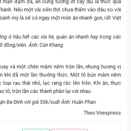
ọt mặn đậm đà, ăn cùng tương ớt cay dịu là thức quà
Thành. Nếu một vài xiên thịt chưa thấm vào đâu so với
bánh mỳ là sẽ có ngay một món ăn nhanh gọn, rất Việt
ớng ở hầu hết các vỉa hè, quán ăn nhanh hay trong các
00 đồng/xiên. Ảnh: Cún Khang.
 quay và một chén mắm nêm trộn lẫn, nhưng hương vị
ên khi đã một lần thưởng thức. Một tô bún mắm nêm
loại rau thái nhỏ, lạc rang rắc lên trên. Khi ăn, thực
tô, trộn lẫn các thành phần lại với nhau.
ận Ba Đình với giá 50k/suất Ảnh: Huấn Phan.
Theo Vnexpress