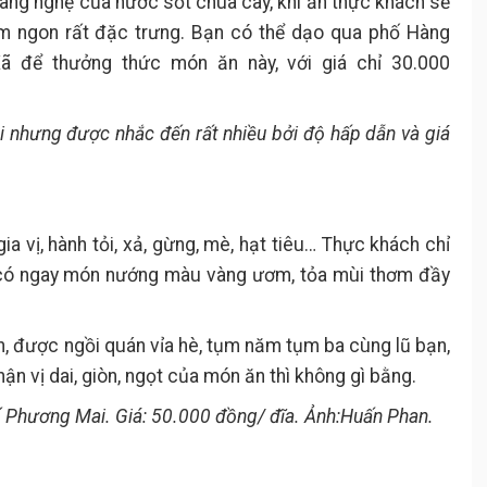
vàng nghệ của nước sốt chua cay, khi ăn thực khách sẽ
m ngon rất đặc trưng. Bạn có thể dạo qua phố Hàng
 để thưởng thức món ăn này, với giá chỉ 30.000
i nhưng được nhắc đến rất nhiều bởi độ hấp dẫn và giá
a vị, hành tỏi, xả, gừng, mè, hạt tiêu… Thực khách chỉ
ẽ có ngay món nướng màu vàng ươm, tỏa mùi thơm đầy
nh, được ngồi quán vỉa hè, tụm năm tụm ba cùng lũ bạn,
ận vị dai, giòn, ngọt của món ăn thì không gì bằng.
hố Phương Mai. Giá: 50.000 đồng/ đĩa. Ảnh:Huấn Phan.