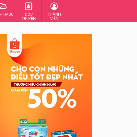
NH MỤC
ĐỌC
THÀNH
TRUYỆN
VIÊN