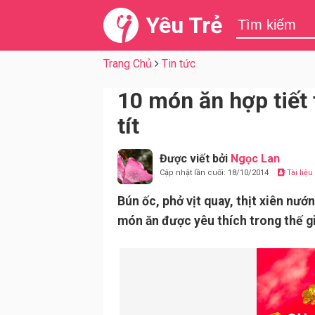
Yêu Trẻ
Trang Chủ
Tin tức
10 món ăn hợp tiết
tít
Được viết bởi
Ngọc Lan
Cập nhật lần cuối: 18/10/2014
Tài liệ
Bún ốc, phở vịt quay, thịt xiên nư
món ăn được yêu thích trong thế g