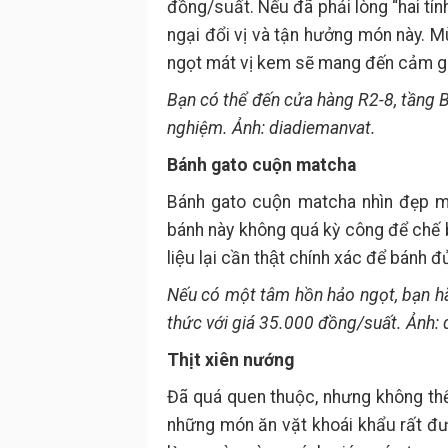
đồng/suất. Nếu đã phải lòng “hai tí
ngại đổi vị và tận hưởng món này. M
ngọt mát vị kem sẽ mang đến cảm gi
Bạn có thể đến cửa hàng R2-8, tầng B
nghiệm. Ảnh: diadiemanvat.
Bánh gato cuộn matcha
Bánh gato cuộn matcha nhìn đẹp mắt
bánh này không quá kỳ công để chế b
liệu lại cần thật chính xác để bánh đ
Nếu có một tâm hồn hảo ngọt, bạn h
thức với giá 35.000 đồng/suất. Ảnh:
Thịt xiên nướng
Đã quá quen thuộc, nhưng không thể
những món ăn vặt khoái khẩu rất đượ