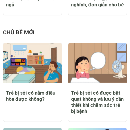
ngủ
nghĩnh, đơn giản cho bé
CHỦ ĐỀ MỚI
Trẻ bị sởi có nằm điều
Trẻ bị sởi có được bật
hòa được không?
quạt không và lưu ý cần
thiết khi chăm sóc trẻ
bị bệnh