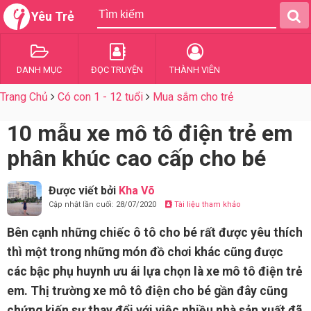
Yêu Trẻ
DANH MỤC
ĐỌC TRUYỆN
THÀNH VIÊN
Trang Chủ
Có con 1 - 12 tuổi
Mua sắm cho trẻ
10 mẫu xe mô tô điện trẻ em
phân khúc cao cấp cho bé
Được viết bởi
Kha Võ
Cập nhật lần cuối: 28/07/2020
Tài liệu tham khảo
Bên cạnh những chiếc ô tô cho bé rất được yêu thích
thì một trong những món đồ chơi khác cũng được
các bậc phụ huynh ưu ái lựa chọn là xe mô tô điện trẻ
em. Thị trường xe mô tô điện cho bé gần đây cũng
chứng kiến sự thay đổi với việc nhiều nhà sản xuất đã