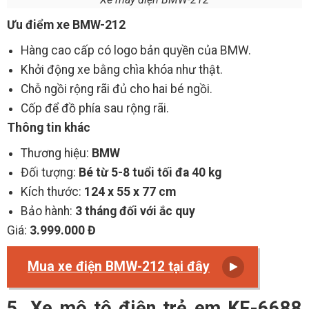
Ưu điểm xe BMW-212
Hàng cao cấp có logo bản quyền của BMW.
Khởi động xe bằng chìa khóa như thật.
Chỗ ngồi rộng rãi đủ cho hai bé ngồi.
Cốp để đồ phía sau rộng rãi.
Thông tin khác
Thương hiệu:
BMW
Đối tượng:
Bé từ 5-8 tuổi tối đa 40 kg
Kích thước:
124 x 55 x 77 cm
Bảo hành:
3 tháng đối với ắc quy
Giá:
3.999.000 Đ
Mua xe điện BMW-212 tại đây
5. Xe mô tô điện trẻ em KF-6688