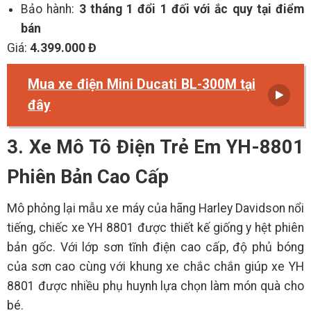
Bảo hành:
3 tháng 1 đổi 1 đối với ắc quy tại điểm
bán
Giá:
4.399.000 Đ
Mua xe điện Mini Ducati BL-300M tại
đây
3. Xe Mô Tô Điện Trẻ Em YH-8801
Phiên Bản Cao Cấp
Mô phỏng lại mẫu xe máy của hãng Harley Davidson nổi
tiếng, chiếc xe YH 8801 được thiết kế giống y hệt phiên
bản gốc. Với lớp sơn tĩnh điện cao cấp, độ phủ bóng
của sơn cao cùng với khung xe chắc chắn giúp xe YH
8801 được nhiều phụ huynh lựa chọn làm món quà cho
bé.