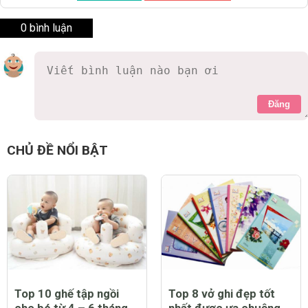
0 bình luận
Đăng
CHỦ ĐỀ NỔI BẬT
Top 10 ghế tập ngồi
Top 8 vở ghi đẹp tốt
cho bé từ 4 – 6 tháng
nhất được ưa chuộng