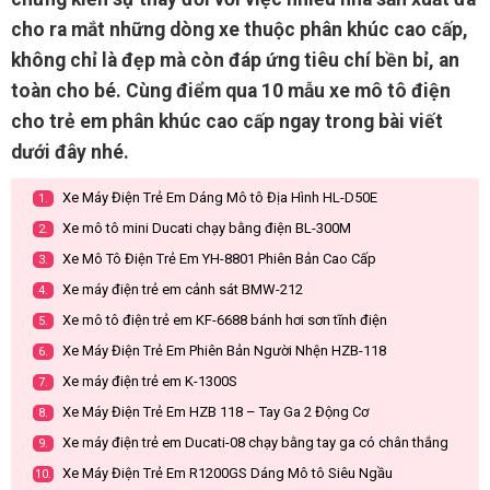
cho ra mắt những dòng xe thuộc phân khúc cao cấp,
không chỉ là đẹp mà còn đáp ứng tiêu chí bền bỉ, an
toàn cho bé. Cùng điểm qua 10 mẫu xe mô tô điện
cho trẻ em phân khúc cao cấp ngay trong bài viết
dưới đây nhé.
Xe Máy Điện Trẻ Em Dáng Mô tô Địa Hình HL-D50E
1.
Xe mô tô mini Ducati chạy bằng điện BL-300M
2.
Xe Mô Tô Điện Trẻ Em YH-8801 Phiên Bản Cao Cấp
3.
Xe máy điện trẻ em cảnh sát BMW-212
4.
Xe mô tô điện trẻ em KF-6688 bánh hơi sơn tĩnh điện
5.
Xe Máy Điện Trẻ Em Phiên Bản Người Nhện HZB-118
6.
Xe máy điện trẻ em K-1300S
7.
Xe Máy Điện Trẻ Em HZB 118 – Tay Ga 2 Động Cơ
8.
Xe máy điện trẻ em Ducati-08 chạy bằng tay ga có chân thắng
9.
Xe Máy Điện Trẻ Em R1200GS Dáng Mô tô Siêu Ngầu
10.