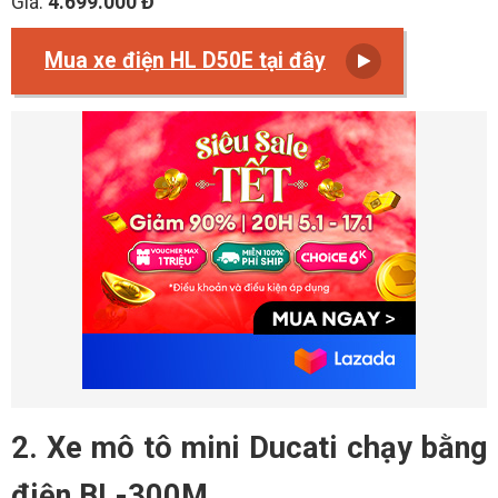
Giá:
4.699.000 Đ
Mua xe điện HL D50E tại đây
2. Xe mô tô mini Ducati chạy bằng
điện BL-300M