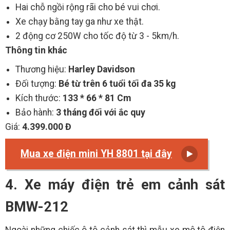
Hai chỗ ngồi rộng rãi cho bé vui chơi.
Xe chạy bằng tay ga như xe thật.
2 động cơ 250W cho tốc độ từ 3 - 5km/h.
Thông tin khác
Thương hiệu:
Harley Davidson
Đối tượng:
Bé từ trên 6 tuổi tối đa 35 kg
Kích thước:
133 * 66 * 81 Cm
Bảo hành:
3 tháng đối với ắc quy
Giá:
4.399.000 Đ
Mua xe điện mini YH 8801 tại đây
4. Xe máy điện trẻ em cảnh sát
BMW-212
Ngoài những chiếc ô tô cảnh sát thì mẫu xe mô tô điện