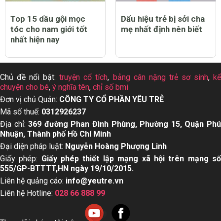
Top 15 dầu gội mọc
Dấu hiệu trẻ bị sởi cha
tóc cho nam giới tốt
mẹ nhất định nên biết
nhất hiện nay
Chủ đề nổi bật:
truyện cổ tích
,
bảng cân nặng trẻ sơ sinh
,
k
chuyện cho bé
,
ý nghĩa tên
,
chỉ số bmi
Đơn vị chủ Quản:
CÔNG TY CỔ PHẦN YÊU TRẺ
Mã số thuế:
0312926237
Địa chỉ:
369 đường Phan Đình Phùng, Phường 15, Quận Ph
Nhuận, Thành phố Hồ Chí Minh
Đại diện pháp luật:
Nguyễn Hoàng Phượng Linh
Giấy phép:
Giấy phép thiết lập mạng xã hội trên mạng s
555/GP-BTTTT,HN ngày 19/10/2015.
Liên hệ quảng cáo:
info@yeutre.vn
Liên hệ Hotline:
028 66 888 99