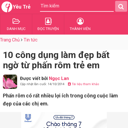
Yêu Trẻ
DANH MỤC
ĐỌC TRUYỆN
THÀNH VIÊN
Trang Chủ
Tin tức
10 công dụng làm đẹp bất
ngờ từ phấn rôm trẻ em
Được viết bởi
Ngọc Lan
Cập nhật lần cuối: 14/10/2014
Tài liệu tham khảo
Phấn rôm có rất nhiều lợi ích trong công cuộc làm
đẹp của các chị em.