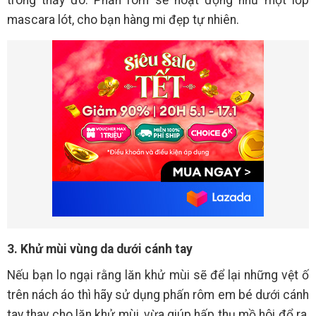
trông thấy đó. Phấn rôm sẽ hoạt động như một lớp
mascara lót, cho bạn hàng mi đẹp tự nhiên.
3. Khử mùi vùng da dưới cánh tay
Nếu bạn lo ngại rằng lăn khử mùi sẽ để lại những vệt ố
trên nách áo thì hãy sử dụng phấn rôm em bé dưới cánh
tay thay cho lăn khử mùi, vừa giúp hấp thụ mồ hôi đổ ra,