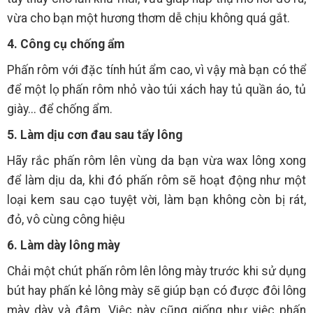
vừa cho bạn một hương thơm dễ chịu không quá gắt.
4. Công cụ chống ẩm
Phấn rôm với đặc tính hút ẩm cao, vì vậy mà bạn có thể
để một lọ phấn rôm nhỏ vào túi xách hay tủ quần áo, tủ
giày... để chống ẩm.
5. Làm dịu cơn đau sau tẩy lông
Hãy rắc phấn rôm lên vùng da bạn vừa wax lông xong
để làm dịu da, khi đó phấn rôm sẽ hoạt động như một
loại kem sau cạo tuyệt vời, làm bạn không còn bị rát,
đỏ, vô cùng công hiệu
6. Làm dày lông mày
Chải một chút phấn rôm lên lông mày trước khi sử dụng
bút hay phấn kẻ lông mày sẽ giúp bạn có được đôi lông
mày dày và đậm. Việc này cũng giống như việc phấn