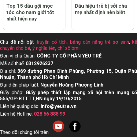
Top 15 dầu gội mọc
Dấu hiệu trẻ bị sởi cha
tóc cho nam giới tốt
mẹ nhất định nên biết
nhất hiện nay
Chủ đề nổi bật:
truyện cổ tích
,
bảng cân nặng trẻ sơ sinh
,
k
chuyện cho bé
,
ý nghĩa tên
,
chỉ số bmi
Đơn vị chủ Quản:
CÔNG TY CỔ PHẦN YÊU TRẺ
Mã số thuế:
0312926237
Địa chỉ:
369 đường Phan Đình Phùng, Phường 15, Quận Ph
Nhuận, Thành phố Hồ Chí Minh
Đại diện pháp luật:
Nguyễn Hoàng Phượng Linh
Giấy phép:
Giấy phép thiết lập mạng xã hội trên mạng s
555/GP-BTTTT,HN ngày 19/10/2015.
Liên hệ quảng cáo:
info@yeutre.vn
Liên hệ Hotline:
028 66 888 99
Theo dõi chúng tôi trên: