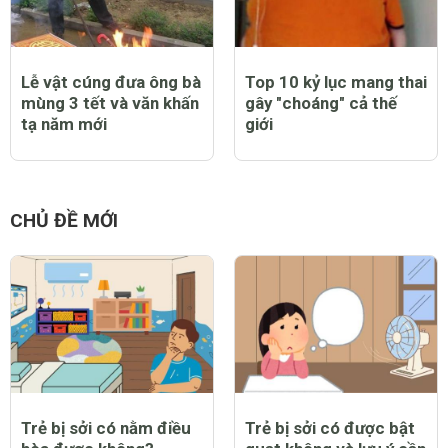
Lễ vật cúng đưa ông bà
Top 10 kỷ lục mang thai
mùng 3 tết và văn khấn
gây "choáng" cả thế
tạ năm mới
giới
CHỦ ĐỀ MỚI
Trẻ bị sởi có nằm điều
Trẻ bị sởi có được bật