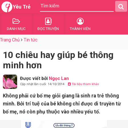
Yêu Trẻ
DANH MỤC
ĐỌC TRUYỆN
THÀNH VIÊN
Trang Chủ
Tin tức
10 chiêu hay giúp bé thông
minh hơn
Được viết bởi
Ngọc Lan
Cập nhật lần cuối: 14/10/2014
Tài liệu tham khảo
Không phải cứ bố mẹ giỏi giang là sinh ra trẻ thông
minh. Bởi trí tuệ của bé không chỉ được di truyền từ
bố mẹ, nó còn phụ thuộc vào nhiều yếu tố.