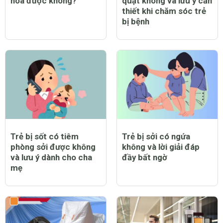
hòa được không?
quạt không và lưu ý cần
thiết khi chăm sóc trẻ
bị bệnh
Trẻ bị sốt có tiêm
Trẻ bị sởi có ngứa
phòng sởi được không
không và lời giải đáp
và lưu ý dành cho cha
đầy bất ngờ
mẹ