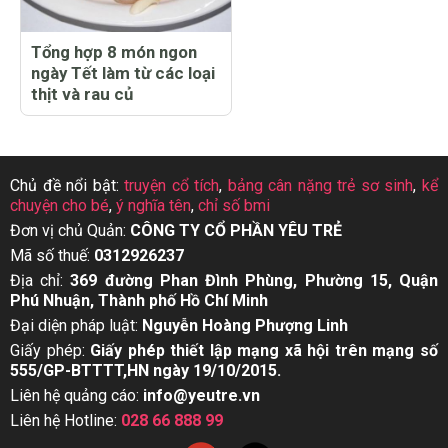
Tổng hợp 8 món ngon
ngày Tết làm từ các loại
thịt và rau củ
Chủ đề nổi bật:
truyện cổ tích
,
bảng cân nặng trẻ sơ sinh
,
kể
chuyện cho bé
,
ý nghĩa tên
,
chỉ số bmi
Đơn vị chủ Quản:
CÔNG TY CỔ PHẦN YÊU TRẺ
Mã số thuế:
0312926237
Địa chỉ:
369 đường Phan Đình Phùng, Phường 15, Quận
Phú Nhuận, Thành phố Hồ Chí Minh
Đại diện pháp luật:
Nguyễn Hoàng Phượng Linh
Giấy phép:
Giấy phép thiết lập mạng xã hội trên mạng số
555/GP-BTTTT,HN ngày 19/10/2015.
Liên hệ quảng cáo:
info@yeutre.vn
Liên hệ Hotline:
028 66 888 99