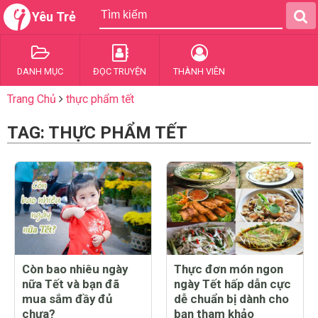
Yêu Trẻ
DANH MỤC
ĐỌC TRUYỆN
THÀNH VIÊN
Trang Chủ
thực phẩm tết
TAG: THỰC PHẨM TẾT
Còn bao nhiêu ngày
Thực đơn món ngon
nữa Tết và bạn đã
ngày Tết hấp dẫn cực
mua sắm đầy đủ
dễ chuẩn bị dành cho
chưa?
bạn tham khảo