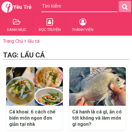
Yêu Trẻ
DANH MỤC
ĐỌC TRUYỆN
THÀNH VIÊN
Trang Chủ
lẩu cá
TAG: LẨU CÁ
Cá khoai: 6 cách chế
Cá hanh là cá gì, ăn có
biến món ngon đơn
tốt không và làm món
giản tại nhà
gì ngon?