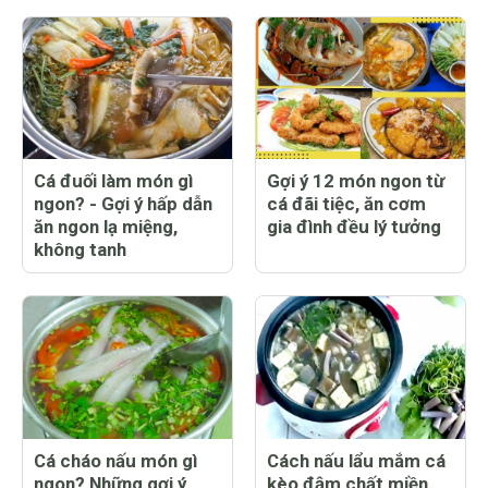
Cá đuối làm món gì
Gợi ý 12 món ngon từ
ngon? - Gợi ý hấp dẫn
cá đãi tiệc, ăn cơm
ăn ngon lạ miệng,
gia đình đều lý tưởng
không tanh
Cá cháo nấu món gì
Cách nấu lẩu mắm cá
ngon? Những gợi ý
kèo đậm chất miền