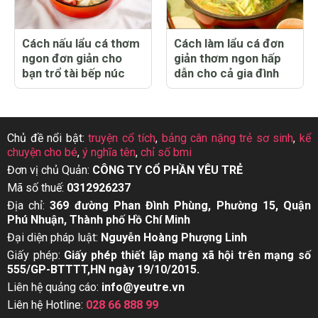
Cách nấu lẩu cá thơm
Cách làm lẩu cá đơn
ngon đơn giản cho
giản thơm ngon hấp
bạn trổ tài bếp núc
dẫn cho cả gia đình
Chủ đề nổi bật:
truyện cổ tích
,
bảng cân nặng trẻ sơ sinh
,
kể
chuyện cho bé
,
ý nghĩa tên
,
chỉ số bmi
Đơn vị chủ Quản:
CÔNG TY CỔ PHẦN YÊU TRẺ
Mã số thuế:
0312926237
Địa chỉ:
369 đường Phan Đình Phùng, Phường 15, Quận
Phú Nhuận, Thành phố Hồ Chí Minh
Đại diện pháp luật:
Nguyễn Hoàng Phượng Linh
Giấy phép:
Giấy phép thiết lập mạng xã hội trên mạng số
555/GP-BTTTT,HN ngày 19/10/2015.
Liên hệ quảng cáo:
info@yeutre.vn
Liên hệ Hotline:
028 66 888 99