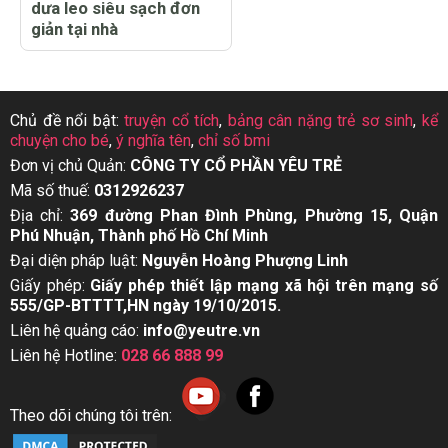
dưa leo siêu sạch đơn
giản tại nhà
Chủ đề nổi bật:
truyện cổ tích
,
bảng cân nặng trẻ sơ sinh
,
kể
chuyện cho bé
,
ý nghĩa tên
,
chỉ số bmi
Đơn vị chủ Quản:
CÔNG TY CỔ PHẦN YÊU TRẺ
Mã số thuế:
0312926237
Địa chỉ:
369 đường Phan Đình Phùng, Phường 15, Quận
Phú Nhuận, Thành phố Hồ Chí Minh
Đại diện pháp luật:
Nguyễn Hoàng Phượng Linh
Giấy phép:
Giấy phép thiết lập mạng xã hội trên mạng số
555/GP-BTTTT,HN ngày 19/10/2015.
Liên hệ quảng cáo:
info@yeutre.vn
Liên hệ Hotline:
028 66 888 99
Theo dõi chúng tôi trên: