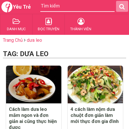
Yêu Trẻ
DANH MỤC
ĐỌC TRUYỆN
THÀNH VIÊN
Trang Chủ
dưa leo
TAG: DƯA LEO
Cách làm dưa leo
4 cách làm nộm dưa
mắm ngon và đơn
chuột đơn giản làm
giản ai cũng thực hiện
mới thực đơn gia đình
được