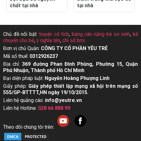
chất tại nhà
tại nhà
Chủ đề nổi bật:
truyện cổ tích
,
bảng cân nặng trẻ sơ sinh
,
kể
chuyện cho bé
,
ý nghĩa tên
,
chỉ số bmi
Đơn vị chủ Quản:
CÔNG TY CỔ PHẦN YÊU TRẺ
Mã số thuế:
0312926237
Địa chỉ:
369 đường Phan Đình Phùng, Phường 15, Quận
Phú Nhuận, Thành phố Hồ Chí Minh
Đại diện pháp luật:
Nguyễn Hoàng Phượng Linh
Giấy phép:
Giấy phép thiết lập mạng xã hội trên mạng số
555/GP-BTTTT,HN ngày 19/10/2015.
Liên hệ quảng cáo:
info@yeutre.vn
Liên hệ Hotline:
028 66 888 99
Theo dõi chúng tôi trên: