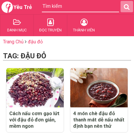
Yêu Trẻ
DANH MỤC
ĐỌC TRUYỆN
THÀNH VIÊN
Trang Chủ
đậu đỏ
TAG: ĐẬU ĐỎ
Cách nấu cơm gạo lứt
4 món chè đậu đỏ
với đậu đỏ đơn giản,
thanh mát dễ nấu nhất
mềm ngon
định bạn nên thử