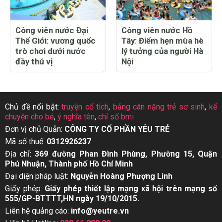
Công viên nước Đại
Công viên nước Hồ
Thế Giới: vương quốc
Tây: Điểm hẹn mùa hè
trò chơi dưới nước
lý tưởng của người Hà
đầy thú vị
Nội
Chủ đề nổi bật:
truyện cổ tích
,
bảng cân nặng trẻ sơ sinh
,
kể
chuyện cho bé
,
ý nghĩa tên
,
chỉ số bmi
Đơn vị chủ Quản:
CÔNG TY CỔ PHẦN YÊU TRẺ
Mã số thuế:
0312926237
Địa chỉ:
369 đường Phan Đình Phùng, Phường 15, Quận
Phú Nhuận, Thành phố Hồ Chí Minh
Đại diện pháp luật:
Nguyễn Hoàng Phượng Linh
Giấy phép:
Giấy phép thiết lập mạng xã hội trên mạng số
555/GP-BTTTT,HN ngày 19/10/2015.
Liên hệ quảng cáo:
info@yeutre.vn