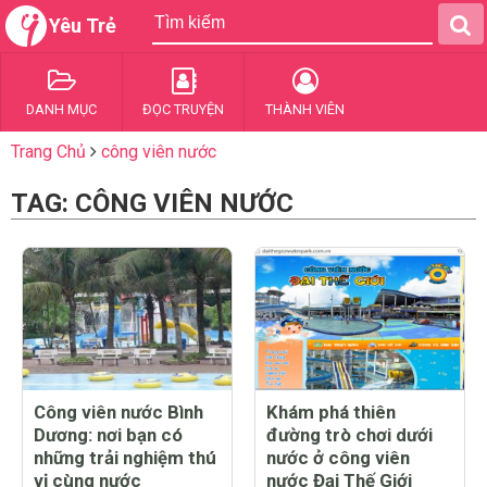
Yêu Trẻ
DANH MỤC
ĐỌC TRUYỆN
THÀNH VIÊN
Trang Chủ
công viên nước
TAG: CÔNG VIÊN NƯỚC
Công viên nước Bình
Khám phá thiên
Dương: nơi bạn có
đường trò chơi dưới
những trải nghiệm thú
nước ở công viên
vị cùng nước
nước Đại Thế Giới