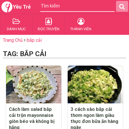
Yêu Trẻ
DANH MỤC
ĐỌC TRUYỆN
THÀNH VIÊN
Trang Chủ
bắp cải
TAG: BẮP CẢI
Cách làm salad bắp
3 cách xào bắp cải
cải trộn mayonnaise
thơm ngon làm giàu
giòn béo và không bị
thực đơn bữa ăn hàng
hăng
ngày