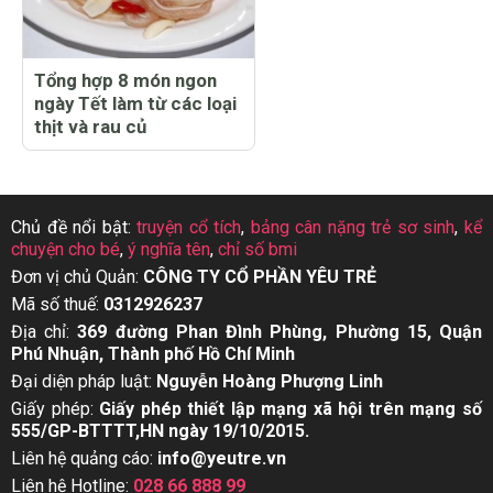
Tổng hợp 8 món ngon
ngày Tết làm từ các loại
thịt và rau củ
Chủ đề nổi bật:
truyện cổ tích
,
bảng cân nặng trẻ sơ sinh
,
kể
chuyện cho bé
,
ý nghĩa tên
,
chỉ số bmi
Đơn vị chủ Quản:
CÔNG TY CỔ PHẦN YÊU TRẺ
Mã số thuế:
0312926237
Địa chỉ:
369 đường Phan Đình Phùng, Phường 15, Quận
Phú Nhuận, Thành phố Hồ Chí Minh
Đại diện pháp luật:
Nguyễn Hoàng Phượng Linh
Giấy phép:
Giấy phép thiết lập mạng xã hội trên mạng số
555/GP-BTTTT,HN ngày 19/10/2015.
Liên hệ quảng cáo:
info@yeutre.vn
Liên hệ Hotline:
028 66 888 99