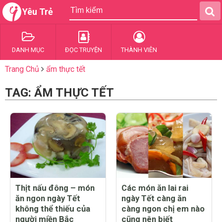
Yêu Trẻ
DANH MỤC
ĐỌC TRUYỆN
THÀNH VIÊN
Trang Chủ
ẩm thực tết
TAG: ẨM THỰC TẾT
Thịt nấu đông – món
Các món ăn lai rai
ăn ngon ngày Tết
ngày Tết càng ăn
không thể thiếu của
càng ngon chị em nào
người miền Bắc
cũng nên biết