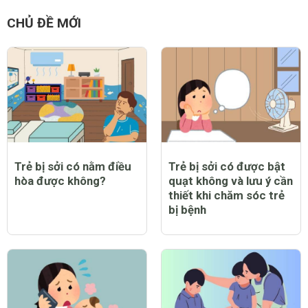
CHỦ ĐỀ MỚI
Trẻ bị sởi có nằm điều
Trẻ bị sởi có được bật
hòa được không?
quạt không và lưu ý cần
thiết khi chăm sóc trẻ
bị bệnh