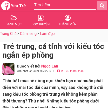
Yêu Trẻ
DANH MỤC
ĐỌC TRUYỆN
THÀNH VIÊN
Trang Chủ
Cẩm nang
Làm đẹp
Trẻ trung, cá tính với kiểu tóc
ngắn ép phồng
Được viết bởi
Ngọc Lan
Cập nhật lần cuối: 06/04/2015
Tài liệu tham khảo
Thời tiết mùa hè nóng nực khiến bạn như muốn phát
điên với mái tóc dài của mình, vậy sao không thử đổi
sang kiểu tóc phồng trẻ trung và không kém phần
thời thượng? Thử nhé! Những kiểu tóc phồng dưới
đây là những gợi ý tuyệt vời cho bạn.