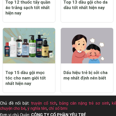
Top 12 thuốc tẩy quần
Top 13 dầu gội cho da
áo trắng sạch tốt nhất
dầu tốt nhất hiện nay
hiện nay
Top 15 dầu gội mọc
Dấu hiệu trẻ bị sởi cha
tóc cho nam giới tốt
mẹ nhất định nên biết
nhất hiện nay
Chủ đề nổi bật:
truyện cổ tích
,
bảng cân nặng trẻ sơ sinh
,
k
chuyện cho bé
,
ý nghĩa tên
,
chỉ số bmi
Đơn vị chủ Quản:
CÔNG TY CỔ PHẦN YÊU TRẺ