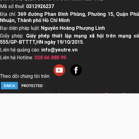
Mã số thuế:
0312926237
Địa chỉ:
369 đường Phan Đình Phùng, Phường 15, Quận Ph
Nhuận, Thành phố Hồ Chí Minh
Đại diện pháp luật:
Nguyễn Hoàng Phượng Linh
Giấy phép:
Giấy phép thiết lập mạng xã hội trên mạng s
555/GP-BTTTT,HN ngày 19/10/2015.
Liên hệ quảng cáo:
info@yeutre.vn
Liên hệ Hotline:
028 66 888 99
Theo dõi chúng tôi trên:
About us
User Agreement
Privacy Policy
Sơ đồ trang web
© Copyright 2014 Yeutre.vn, all rights reserved. Chuyên
trang mạng xã hội Mẹ & Bé uy tín hàng đầu Việt Nam. Với nội
dung được viết và tham vấn bởi các chuyên gia & Bác sĩ
hàng đầu trong lĩnh vực.