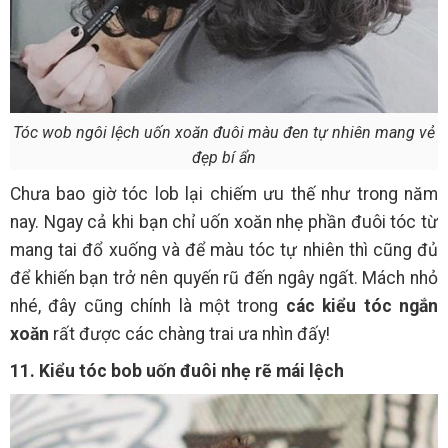
Tóc wob ngôi lệch uốn xoăn đuôi màu đen tự nhiên mang vẻ
đẹp bí ẩn
Chưa bao giờ tóc lob lại chiếm ưu thế như trong năm
nay. Ngay cả khi bạn chỉ uốn xoăn nhẹ phần đuôi tóc từ
mang tai đổ xuống và để màu tóc tự nhiên thì cũng đủ
để khiến bạn trở nên quyến rũ đến ngây ngất. Mách nhỏ
nhé, đây cũng chính là một trong
các kiểu tóc ngắn
xoăn
rất được các chàng trai ưa nhìn đấy!
11. Kiểu tóc bob uốn đuôi nhẹ rẽ mái lệch