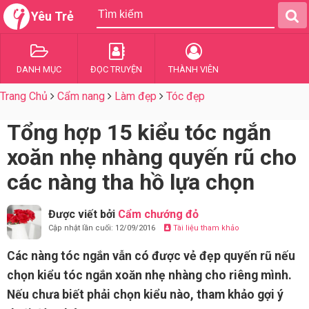
Yêu Trẻ
DANH MỤC
ĐỌC TRUYỆN
THÀNH VIÊN
Trang Chủ
Cẩm nang
Làm đẹp
Tóc đẹp
Tổng hợp 15 kiểu tóc ngắn
xoăn nhẹ nhàng quyến rũ cho
các nàng tha hồ lựa chọn
Được viết bởi
Cẩm chướng đỏ
Cập nhật lần cuối: 12/09/2016
Tài liệu tham khảo
Các nàng tóc ngắn vẫn có được vẻ đẹp quyến rũ nếu
chọn kiểu tóc ngắn xoăn nhẹ nhàng cho riêng mình.
Nếu chưa biết phải chọn kiểu nào, tham khảo gợi ý