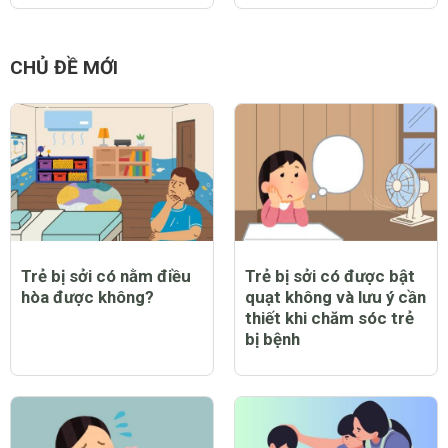
CHỦ ĐỀ MỚI
Trẻ bị sởi có nằm điều
Trẻ bị sởi có được bật
hòa được không?
quạt không và lưu ý cần
thiết khi chăm sóc trẻ
bị bệnh