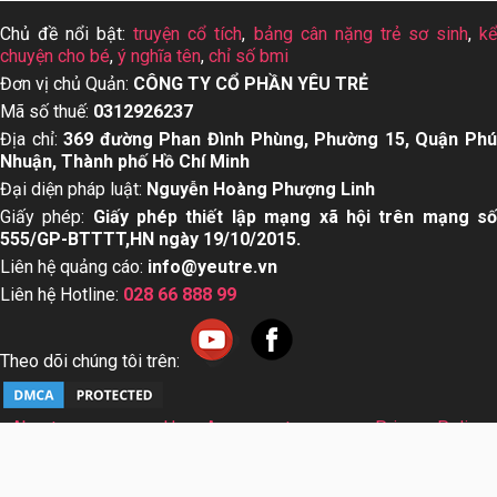
Chủ đề nổi bật:
truyện cổ tích
,
bảng cân nặng trẻ sơ sinh
,
k
chuyện cho bé
,
ý nghĩa tên
,
chỉ số bmi
Đơn vị chủ Quản:
CÔNG TY CỔ PHẦN YÊU TRẺ
Mã số thuế:
0312926237
Địa chỉ:
369 đường Phan Đình Phùng, Phường 15, Quận Ph
Nhuận, Thành phố Hồ Chí Minh
Đại diện pháp luật:
Nguyễn Hoàng Phượng Linh
Giấy phép:
Giấy phép thiết lập mạng xã hội trên mạng s
555/GP-BTTTT,HN ngày 19/10/2015.
Liên hệ quảng cáo:
info@yeutre.vn
Liên hệ Hotline:
028 66 888 99
Theo dõi chúng tôi trên:
About us
User Agreement
Privacy Policy
Sơ đồ trang web
© Copyright 2014 Yeutre.vn, all rights reserved. Chuyên