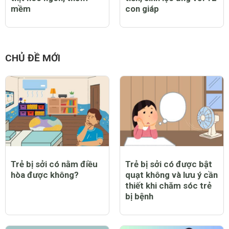
mềm
con giáp
CHỦ ĐỀ MỚI
Trẻ bị sởi có nằm điều
Trẻ bị sởi có được bật
hòa được không?
quạt không và lưu ý cần
thiết khi chăm sóc trẻ
bị bệnh