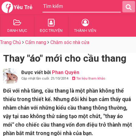
Yêu Trẻ
DANH MỤC
ĐỌC TRUYỆN
THÀNH VIÊN
Trang Chủ
Cẩm nang
Chăm sóc nhà cửa
Thay "áo" mới cho cầu thang
Được viết bởi
Phan Quyên
Cập nhật lần cuối: 21/10/2014
Tài liệu tham khảo
Đối với nhà tầng, cầu thang là một phần không thể
thiếu trong thiết kế. Nhưng đôi khi bạn cảm thấy quá
nhàm chán với những kiểu cầu thang thông thường,
vậy tại sao không thử sáng tạo một chút, "thay áo
mới" cho chiếc cầu thang vốn đơn điệu trở thành một
phần bắt mắt trong ngôi nhà của bạn.