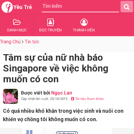
Yêu Trẻ
DANH MỤC
ĐỌC TRUYỆN
THÀNH VIÊN
Trang Chủ
Tin tức
Tâm sự của nữ nhà báo
Singapore về việc không
muốn có con
Được viết bởi
Ngọc Lan
Cập nhật lần cuối: 25/10/2015
Tài liệu tham khảo
Có quá nhiều khó khăn trong việc sinh và nuôi con
khiến vợ chồng tôi không muốn có con.