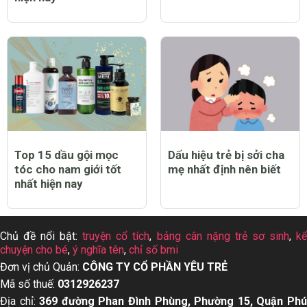
Top 15 dầu gội mọc
Dấu hiệu trẻ bị sởi cha
tóc cho nam giới tốt
mẹ nhất định nên biết
nhất hiện nay
Chủ đề nổi bật:
truyện cổ tích
,
bảng cân nặng trẻ sơ sinh
,
k
chuyện cho bé
,
ý nghĩa tên
,
chỉ số bmi
Đơn vị chủ Quản:
CÔNG TY CỔ PHẦN YÊU TRẺ
Mã số thuế:
0312926237
Địa chỉ:
369 đường Phan Đình Phùng, Phường 15, Quận Ph