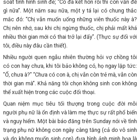
soát tình hình sinh đẻ; “Cô đã kết hôn rồi thì còn vấn đề
gì nữa”. Một năm sau nữa, một y tá lại có chung thắc
mắc đó: “Chị vẫn muốn uống những viên thuốc này à?
Chị nên nhớ, sau khi chị ngừng thuốc, chị phải mất khá
nhiều thời gian mới có thai trở lại đấy". (Thực sự đối với
tôi, điều này đâu cần thiết).
Nhiều người quen ngẫu nhiên thường hỏi vợ chồng tôi
có con hay chưa, khi tôi bảo không có, họ ngay lập tức:
"Ổ, chưa à?" “Chưa có con à, chị vẫn còn trẻ mà, vẫn còn
thời gian mà”. Khả năng tôi chọn không sinh con không
thể xuất hiện trong các cuộc đối thoại.
Quan niệm mục tiêu tối thượng trong cuộc đời mỗi
người phụ nữ là ổn định và làm mẹ thực sự rất phổ biến
và nguy hiểm. Một bài báo đăng trên Sunday nói về tình
trạng phụ nữ không con ngày càng tăng (cả do vô sinh
và do không muốn sinh con) đưa hình ảnh minh họa là