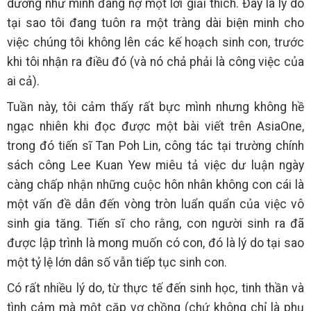
dường như mình đang nợ một lời giải thích. Đây là lý do
tại sao tôi đang tuôn ra một tràng dài biện minh cho
việc chúng tôi không lên các kế hoạch sinh con, trước
khi tôi nhận ra điều đó (và nó chả phải là công việc của
ai cả).
Tuần này, tôi cảm thấy rất bực mình nhưng không hề
ngạc nhiên khi đọc được một bài viết trên AsiaOne,
trong đó tiến sĩ Tan Poh Lin, công tác tại trường chính
sách công Lee Kuan Yew miêu tả việc dư luận ngày
càng chấp nhận những cuộc hôn nhân không con cái là
một vấn đề dẫn đến vòng tròn luẩn quẩn của việc vô
sinh gia tăng. Tiến sĩ cho rằng, con người sinh ra đã
được lập trình là mong muốn có con, đó là lý do tại sao
một tỷ lệ lớn dân số vẫn tiếp tục sinh con.
Có rất nhiều lý do, từ thực tế đến sinh học, tinh thần và
tình cảm mà một cặp vợ chồng (chứ không chỉ là phụ