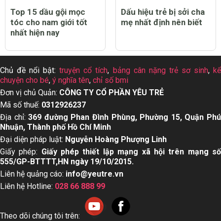
Top 15 dầu gội mọc
Dấu hiệu trẻ bị sởi cha
tóc cho nam giới tốt
mẹ nhất định nên biết
nhất hiện nay
Chủ đề nổi bật:
truyện cổ tích
,
bảng cân nặng trẻ sơ sinh
,
k
chuyện cho bé
,
ý nghĩa tên
,
chỉ số bmi
Đơn vị chủ Quản:
CÔNG TY CỔ PHẦN YÊU TRẺ
Mã số thuế:
0312926237
Địa chỉ:
369 đường Phan Đình Phùng, Phường 15, Quận Ph
Nhuận, Thành phố Hồ Chí Minh
Đại diện pháp luật:
Nguyễn Hoàng Phượng Linh
Giấy phép:
Giấy phép thiết lập mạng xã hội trên mạng s
555/GP-BTTTT,HN ngày 19/10/2015.
Liên hệ quảng cáo:
info@yeutre.vn