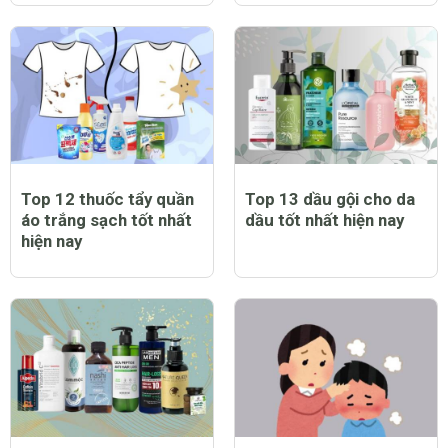
Trẻ bị sởi có biểu hiện
Top 12 máy chạy bộ tại
như thế nào?
nhà tốt nhất hiện nay
Top 12 thuốc tẩy quần
Top 13 dầu gội cho da
áo trắng sạch tốt nhất
dầu tốt nhất hiện nay
hiện nay