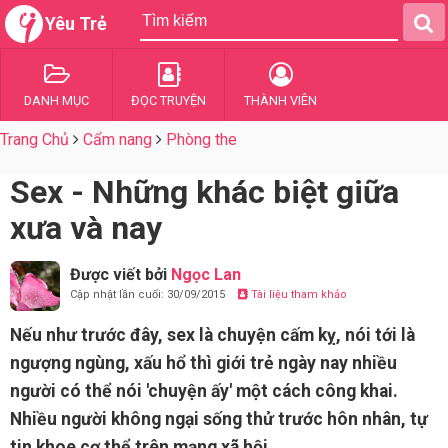
Yêu Trẻ
DANH MỤC
ĐỌC TRUYỆN
THÀNH VIÊN
Trang Chủ
Cẩm nang
Phòng the
Sex - Những khác biệt giữa
xưa và nay
Được viết bởi
Ngọc Lan
Cập nhật lần cuối: 30/09/2015
Tài liệu tham khảo
Nếu như trước đây, sex là chuyện cấm kỵ, nói tới là
ngượng ngùng, xấu hổ thì giới trẻ ngày nay nhiều
người có thể nói 'chuyện ấy' một cách công khai.
Nhiều người không ngại sống thử trước hôn nhân, tự
tin khoe cơ thể trên mạng xã hội...