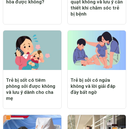
Trẻ bị sởi có nằm điều
Trẻ bị sởi có được bật
hòa được không?
quạt không và lưu ý cần
thiết khi chăm sóc trẻ
bị bệnh
Trẻ bị sốt có tiêm
Trẻ bị sởi có ngứa
phòng sởi được không
không và lời giải đáp
và lưu ý dành cho cha
đầy bất ngờ
mẹ