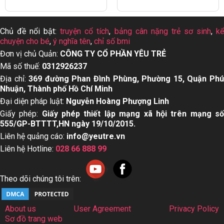
Chủ đề nổi bật:
truyện cổ tích
,
bảng cân nặng trẻ sơ sinh
,
k
chuyện cho bé
,
ý nghĩa tên
,
chỉ số bmi
Đơn vị chủ Quản:
CÔNG TY CỔ PHẦN YÊU TRẺ
Mã số thuế:
0312926237
Địa chỉ:
369 đường Phan Đình Phùng, Phường 15, Quận Ph
Nhuận, Thành phố Hồ Chí Minh
Đại diện pháp luật:
Nguyễn Hoàng Phượng Linh
Giấy phép:
Giấy phép thiết lập mạng xã hội trên mạng s
555/GP-BTTTT,HN ngày 19/10/2015.
Liên hệ quảng cáo:
info@yeutre.vn
Liên hệ Hotline:
028 66 888 99
Theo dõi chúng tôi trên:
About us
User Agreement
Privacy Policy
Sơ đồ trang web