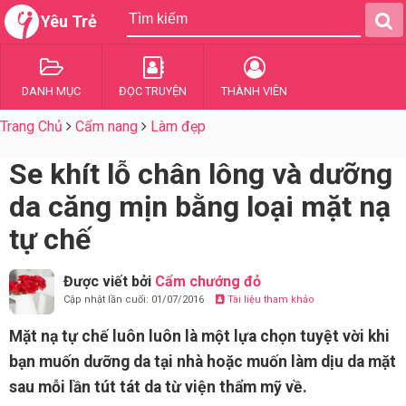
Yêu Trẻ
DANH MỤC
ĐỌC TRUYỆN
THÀNH VIÊN
Trang Chủ
Cẩm nang
Làm đẹp
Se khít lỗ chân lông và dưỡng
da căng mịn bằng loại mặt nạ
tự chế
Được viết bởi
Cẩm chướng đỏ
Cập nhật lần cuối: 01/07/2016
Tài liệu tham khảo
Mặt nạ tự chế luôn luôn là một lựa chọn tuyệt vời khi
bạn muốn dưỡng da tại nhà hoặc muốn làm dịu da mặt
sau mỗi lần tút tát da từ viện thẩm mỹ về.