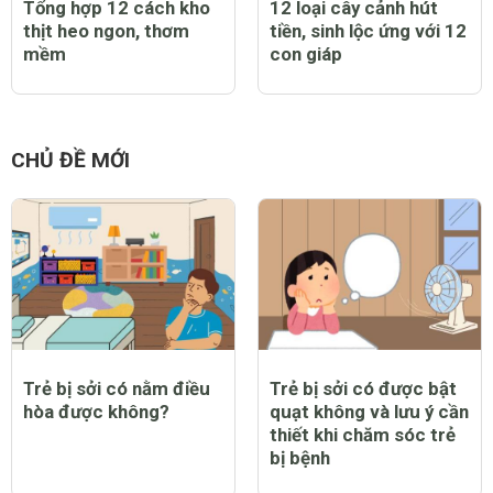
Tổng hợp 12 cách kho
12 loại cây cảnh hút
thịt heo ngon, thơm
tiền, sinh lộc ứng với 12
mềm
con giáp
CHỦ ĐỀ MỚI
Trẻ bị sởi có nằm điều
Trẻ bị sởi có được bật
hòa được không?
quạt không và lưu ý cần
thiết khi chăm sóc trẻ
bị bệnh