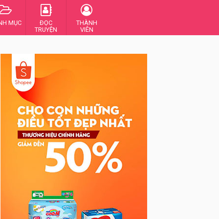
NH MỤC
ĐỌC
THÀNH
TRUYỆN
VIÊN