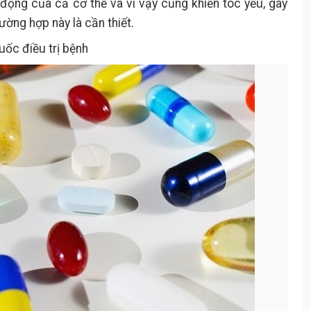
ộng của cả cơ thể và vì vậy cũng khiến tóc yếu, gãy
rường hợp này là cần thiết.
ốc điều trị bệnh